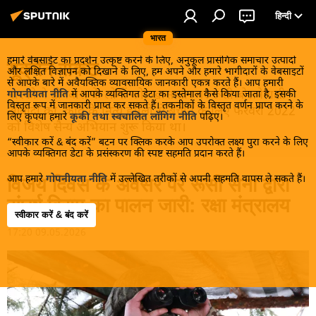
हिन्दी
भारत
हमारे वेबसाईट का प्रदर्शन उत्कृष्ट करने के लिए, अनुकूल प्रासंगिक समाचार उत्पादों
यूक्रेन संकट
और लक्षित विज्ञापन को दिखाने के लिए, हम अपने और हमारे भागीदारों के वेबसाइटों
से आपके बारे में अवैयक्तिक व्यावसायिक जानकारी एकत्र करते हैं। आप हमारी
मास्को ने डोनबास के लोगों को, खास तौर पर रूसी बोलनेवाली
गोपनीयता नीति
में आपके व्यक्तिगत डेटा का इस्तेमाल कैसे किया जाता है, इसकी
विस्तृत रूप में जानकारी प्राप्त कर सकते हैं। तकनीकों के विस्तृत वर्णन प्राप्त करने के
आबादी को, कीव के नित्य हमलों से बचाने के लिए फरवरी 2022
लिए कृपया हमारे
कूकी तथा स्वचालित लॉगिंग नीति
पढ़िए।
को विशेष सैन्य अभियान शुरू किया था।
“स्वीकार करें & बंद करें” बटन पर क्लिक करके आप उपरोक्त लक्ष्य पुरा करने के लिए
आपके व्यक्तिगत डेटा के प्रसंस्करण की स्पष्ट सहमति प्रदान करते हैं।
आप हमारे
गोपनीयता नीति
में उल्लेखित तरीकों से अपनी सहमति वापस ले सकते हैं।
विजय दिवस के अवसर पर रूसी सेना द्वारा
संघर्ष विराम का पालन जारी: रक्षा मंत्रालय
स्वीकार करें & बंद करें
17:20 09.05.2026