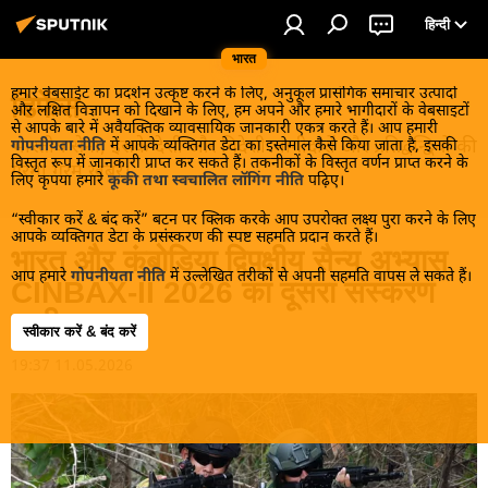
हिन्दी
भारत
हमारे वेबसाईट का प्रदर्शन उत्कृष्ट करने के लिए, अनुकूल प्रासंगिक समाचार उत्पादों
डिफेंस
और लक्षित विज्ञापन को दिखाने के लिए, हम अपने और हमारे भागीदारों के वेबसाइटों
से आपके बारे में अवैयक्तिक व्यावसायिक जानकारी एकत्र करते हैं। आप हमारी
भारतीय सेना, इसके देशी और विदेशी भागीदारों और प्रतिद्वन्द्वियों की
गोपनीयता नीति
में आपके व्यक्तिगत डेटा का इस्तेमाल कैसे किया जाता है, इसकी
विस्तृत रूप में जानकारी प्राप्त कर सकते हैं। तकनीकों के विस्तृत वर्णन प्राप्त करने के
गरमा गरम खबरें।
लिए कृपया हमारे
कूकी तथा स्वचालित लॉगिंग नीति
पढ़िए।
“स्वीकार करें & बंद करें” बटन पर क्लिक करके आप उपरोक्त लक्ष्य पुरा करने के लिए
आपके व्यक्तिगत डेटा के प्रसंस्करण की स्पष्ट सहमति प्रदान करते हैं।
भारत और कंबोडिया द्विपक्षीय सैन्य अभ्यास
आप हमारे
गोपनीयता नीति
में उल्लेखित तरीकों से अपनी सहमति वापस ले सकते हैं।
CINBAX-II 2026 का दूसरा संस्करण
जारी
स्वीकार करें & बंद करें
19:37 11.05.2026