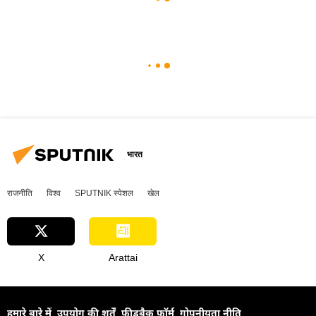
भारत
राजनीति
विश्व
SPUTNIK स्पेशल
खेल
X
Arattai
हमारे बारे में
उपयोग की शर्तें
फीडबैक फॉर्म
गोपनीयता नीति