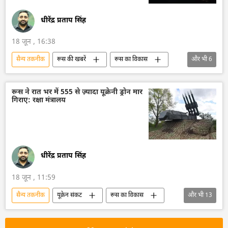
धीरेंद्र प्रताप सिंह
18 जून , 16:38
सैन्य तकनीक
रूस की खबरें
रूस का विकास
और भी
6
रूस
मास्को
रूसी सैन्य तकनीक
तकनीकी विकास
सैन्य तकनीकी सहयोग
रूस ने रात भर में 555 से ज़्यादा यूक्रेनी ड्रोन मार
गिराए: रक्षा मंत्रालय
मिखाइल मिशुस्टिन
धीरेंद्र प्रताप सिंह
18 जून , 11:59
सैन्य तकनीक
यूक्रेन संकट
रूस का विकास
और भी
13
रूस
मास्को
यूक्रेन सशस्त्र बल
यूक्रेन
यूक्रेन की सुरक्षा सेवा (SBU)