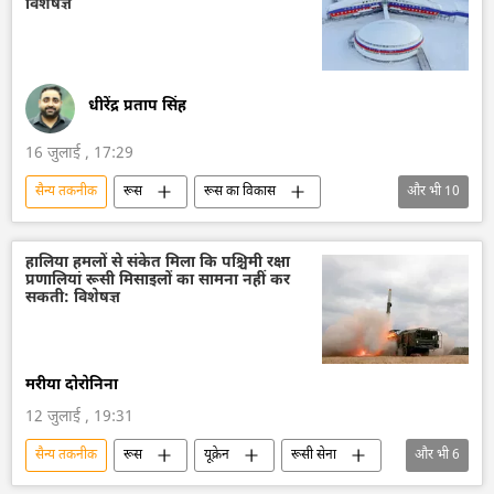
विशेषज्ञ
सैन्य तकनीकी सहयोग
ड्रोन
ड्रोन हमला
धीरेंद्र प्रताप सिंह
16 जुलाई , 17:29
सैन्य तकनीक
रूस
रूस का विकास
और भी
10
मास्को
रूसी सैन्य तकनीक
तकनीकी विकास
विज्ञान एवं प्रौद्योगिकी
हालिया हमलों से संकेत मिला कि पश्चिमी रक्षा
प्रणालियां रूसी मिसाइलों का सामना नहीं कर
डेटा विज्ञान
कृत्रिम बुद्धि
सकती: विशेषज्ञ
Artificial Intelligence (AI)
आर्कटिक
रूस आर्कटिक
रूस की खबरें
मरीया दोरोनिना
12 जुलाई , 19:31
सैन्य तकनीक
रूस
यूक्रेन
रूसी सेना
और भी
6
तकनीकी विकास
रूसी सैन्य तकनीक