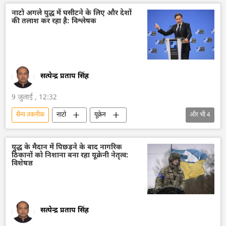
रूसी सैन्य तकनीक
तकनीकी विकास
नाटो अगले युद्ध में घसीटने के लिए और देशों
की तलाश कर रहा है: विश्लेषक
सैन्य तकनीकी सहयोग
लड़ाकू वाहन
वायु रक्षा
विशेष सैन्य अभियान
यूक्रेन सशस्त्र बल
यूक्रेन
रोस्टेक
रक्षा-पंक्ति
रक्षा मंत्रालय (MoD)
सत्येन्द्र प्रताप सिंह
9 जुलाई , 12:32
सैन्य तकनीक
नाटो
यूक्रेन
और भी
4
सैन्य तकनीकी सहयोग
सैन्य सहायता
सैन्य अभ्यास
Sputnik मान्यता
युद्ध के मैदान में पिछड़ने के बाद नागरिक
ठिकानों को निशाना बना रहा यूक्रेनी नेतृत्व:
विशेषज्ञ
सत्येन्द्र प्रताप सिंह