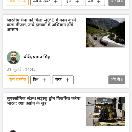
सैन्य तकनीक
रूस की खबरें
ड्रोन
रूस
और भी
4
रूस का विकास
तकनीकी विकास
रूसी सैन्य तकनीक
विज्ञान एवं प्रौद्योगिकी
भारतीय सेना को मिला -40°C में काम करने
वाला डीजल, ऊंचे इलाकों में अभियान होंगे
आसान
धीरेंद्र प्रताप सिंह
31 जुलाई , 14:45
सैन्य तकनीक
विश्व
भारत
और भी
8
आत्मनिर्भर भारत
भारत का विकास
भारत सरकार
दिल्ली
तकनीकी विकास
सुपरसोनिक स्टेल्थ लड़ाकू ड्रोन विकसित करेगा
भारत: रक्षा उद्योग के सूत्र
सैन्य तकनीकी सहयोग
भारतीय सशस्‍त्र सेनाएँ
भारतीय सेना