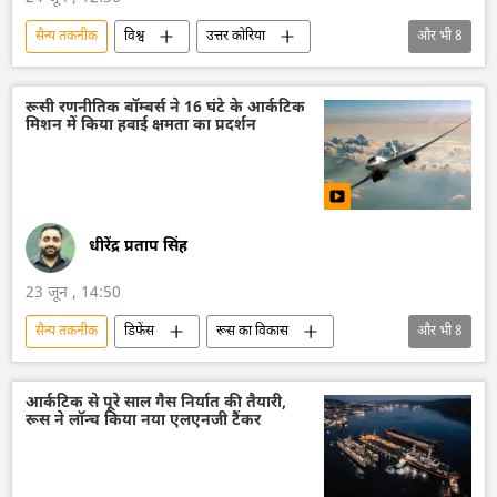
सैन्य तकनीक
विश्व
उत्तर कोरिया
और भी
8
सैन्य प्रौद्योगिकी
जहाजी बेड़ा
किम जोंग उन
परमाणु हथियार
परमाणु पनडुब्बी
रूसी रणनीतिक बॉम्बर्स ने 16 घंटे के आर्कटिक
मिशन में किया हवाई क्षमता का प्रदर्शन
परमाणु बम
मिसाइल विध्वंसक
युद्धपोत
धीरेंद्र प्रताप सिंह
23 जून , 14:50
सैन्य तकनीक
डिफेंस
रूस का विकास
और भी
8
रूस
मास्को
यूक्रेन सशस्त्र बल
यूक्रेन
लड़ाकू विमान
लड़ाकू विमान मिग-29
आर्कटिक से पूरे साल गैस निर्यात की तैयारी,
रूस ने लॉन्च किया नया एलएनजी टैंकर
रूसी सैन्य तकनीक
तकनीकी विकास