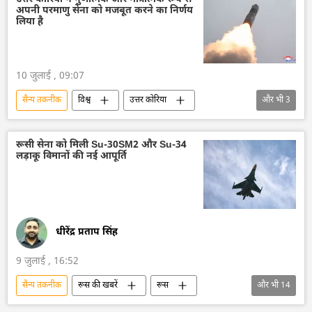
अपनी परमाणु सेना को मजबूत करने का निर्णय
तकनीकी विकास
लिया है
10 जुलाई , 09:07
सैन्य तकनीक
विश्व
उत्तर कोरिया
और भी
3
किम जोंग उन
तकनीकी विकास
परमाणु हथियार
रूसी सेना को मिली Su-30SM2 और Su-34
लड़ाकू विमानों की नई आपूर्ति
धीरेंद्र प्रताप सिंह
9 जुलाई , 16:52
सैन्य तकनीक
रूस की खबरें
रूस
और भी
14
रूस का विकास
मास्को
लड़ाकू विमान