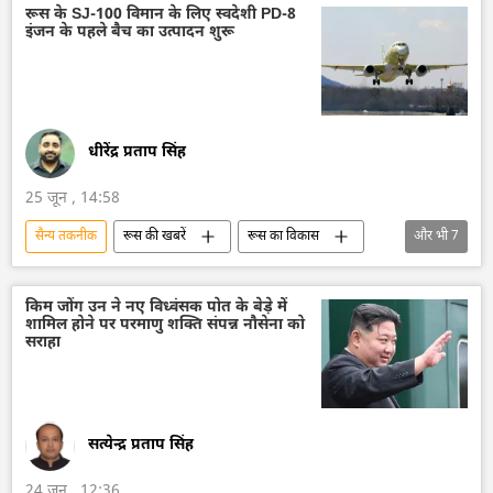
सैन्य अभ्यास
राष्ट्रीय सुरक्षा
सुरक्षा बल
रूस के SJ-100 विमान के लिए स्वदेशी PD-8
इंजन के पहले बैच का उत्पादन शुरू
डिफेंस
धीरेंद्र प्रताप सिंह
25 जून , 14:58
सैन्य तकनीक
रूस की खबरें
रूस का विकास
और भी
7
रूस
मास्को
रूसी सैन्य तकनीक
तकनीकी विकास
सैन्य तकनीकी सहयोग
किम जोंग उन ने नए विध्वंसक पोत के बेड़े में
शामिल होने पर परमाणु शक्ति संपन्न नौसेना को
व्लादिमीर पुतिन
रोस्टेक
सराहा
सत्येन्द्र प्रताप सिंह
24 जून , 12:36