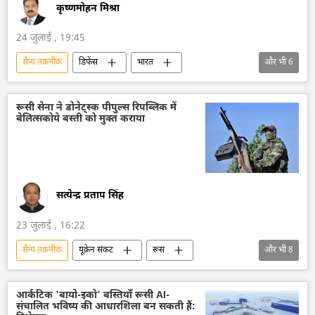
कृष्णमोहन मिश्रा
24 जुलाई , 19:45
सैन्य तकनीक
डिफेंस
भारत
और भी
6
आत्मनिर्भर भारत
भारतीय वायुसेना
ड्रोन
ड्रोन हमला
भारत का विकास
रूसी सेना ने डोनेट्स्क पीपुल्स रिपब्लिक में
बेलित्सकोये बस्ती को मुक्त कराया
तकनीकी विकास
सत्येन्द्र प्रताप सिंह
23 जुलाई , 16:22
सैन्य तकनीक
यूक्रेन संकट
रूस
और भी
8
रूसी सेना
डोनेट्स्क पीपुल्स रिपब्लिक
रक्षा मंत्रालय (MoD)
रक्षा-पंक्ति
आर्कटिक 'बायो-इको' बस्तियाँ रूसी AI-
संचालित भविष्य की आधारशिला बन सकती हैं:
राष्ट्रीय सुरक्षा
मानव रहित वाहन