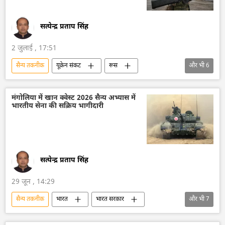
सत्येन्द्र प्रताप सिंह
2 जुलाई , 17:51
सैन्य तकनीक
यूक्रेन संकट
रूस
और भी
6
रूसी सेना
यूक्रेन सशस्त्र बल
डोनेट्स्क पीपुल्स रिपब्लिक
रूसी सैन्य तकनीक
मंगोलिया में खान क्वेस्ट 2026 सैन्य अभ्यास में
भारतीय सेना की सक्रिय भागीदारी
सैन्य प्रौद्योगिकी
मानव रहित वाहन
काला सागर
सत्येन्द्र प्रताप सिंह
29 जून , 14:29
सैन्य तकनीक
भारत
भारत सरकार
और भी
7
विश्व शांति
शांति सेना
सैन्य प्रौद्योगिकी