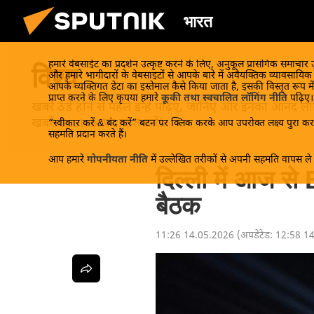
भारत
हमारे वेबसाईट का प्रदर्शन उत्कृष्ट करने के लिए, अनुकूल प्रासंगिक समाचार
विश्व
और हमारे भागीदारों के वेबसाइटों से आपके बारे में अवैयक्तिक व्यावसायि
आपके व्यक्तिगत डेटा का इस्तेमाल कैसे किया जाता है, इसकी विस्तृत रूप में
प्राप्त करने के लिए कृपया हमारे
कूकी तथा स्वचालित लॉगिंग नीति
पढ़िए।
खबरें ठंडे होने से पहले इन्हें पढ़िए, जानिए और इनका आन
खबरें Sputnik पर प्राप्त करें!
“स्वीकार करें & बंद करें” बटन पर क्लिक करके आप उपरोक्त लक्ष्य पुरा करन
सहमति प्रदान करते हैं।
आप हमारे
गोपनीयता नीति
में उल्लेखित तरीकों से अपनी सहमति वापस ले स
दिल्ली में आज से
बैठक
11:26 14.05.2026
(अपडेटेड:
12:58 1