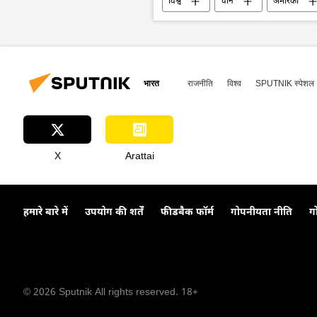
विश्व
चीन
अमेरिका
भारत
राजनीति
विश्व
SPUTNIK स्पेशल
X
Arattai
हमारे बारे में
उपयोग की शर्तें
फीडबैक फॉर्म
गोपनीयता नीति
ग
© 2026 Sputnik All rights reserved. 18+