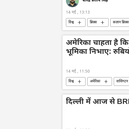
धीरेंद्र प्रताप सिंह
14 मई , 13:13
विश्व
ब्रिक्स
कज़ान ब्रिक्
आत्मनिर्भर भारत
भारत का विकास
अमेरिका चाहता है कि 
भूमिका निभाए: रुबिय
14 मई , 11:50
विश्व
अमेरिका
वाशिंगटन
चीन
शी जिनपिंग
द्विपक्ष
मौत
तेल
तेल उत्पादन
दिल्ली में आज से BRI