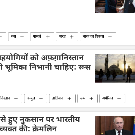
रूस
मास्को
भारत
भारत का विकास
पक्षीय रिश्ते
नरेन्द्र मोदी
व्लादिमीर पुतिन
सर्गे लवरोव
योगियों को अफ़ग़ानिस्तान
ग्रणी भूमिका निभानी चाहिए: रूस
निस्तान
काबुल
तालिबान
रूस
अमेरिका
न से हुए नुकसान पर भारतीय
ा व्यक्त की: क्रेमलिन