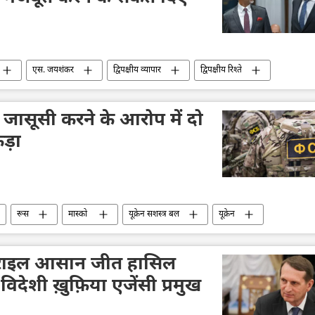
एस. जयशंकर
द्विपक्षीय व्यापार
द्विपक्षीय रिश्ते
की विकास
मध्य पूर्व
 जासूसी करने के आरोप में दो
कड़ा
रूस
मास्को
यूक्रेन सशस्त्र बल
यूक्रेन
न का जवाबी हमला
विशेष सैन्य अभियान
रक्षा मंत्रालय (MoD)
ज़राइल आसान जीत हासिल
विदेशी ख़ुफ़िया एजेंसी प्रमुख