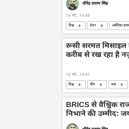
धीरेंद्र प्रताप सिंह
14 मई , 14:48
विश्व
ईरान
अमेरिका-इजरा
वाशिंगटन
वाशिंगटन डीसी
रूसी विदेशी खुफिया सेवा
रूसी सरमत मिसाइल के 
करीब से रख रहा है नज
14 मई , 14:41
विश्व
चीन
रूस
BRICS से वैश्विक राज
निभाने की उम्मीद: 