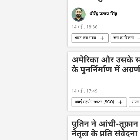
धीरेंद्र प्रताप सिंह
14 मई , 18:36
भारत-रूस संबंध
रूस का विकास
भारत सरकार
दिल्ली
द्वि
अमेरिका और उसके सह
के पुनर्निर्माण में अ
14 मई , 17:49
शंघाई सहयोग संगठन (SCO)
अफगा
राष्ट्रीय सुरक्षा
पुतिन ने आंधी-तूफ़ा
नेतृत्व के प्रति संवेदन