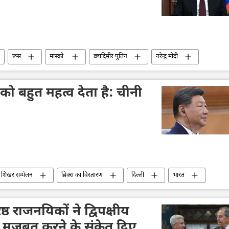
रूस
मास्को
व्लादिमीर पुतिन
नरेन्द्र मोदी
द्रौपदी मुर्मू
 बहुत महत्व देता है: चीनी
स शिखर सम्मेलन
ब्रिक्स का विस्तारण
दिल्ली
भारत
भारत सरकार
चीन
रूस का विकास
रूस
ठ राजनयिकों ने द्विपक्षीय
मजबूत करने के संकेत दिए