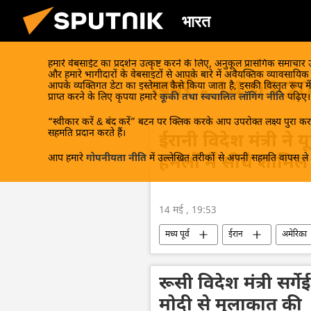
भारत
हमारे वेबसाईट का प्रदर्शन उत्कृष्ट करने के लिए, अनुकूल प्रासंगिक समाचार
और हमारे भागीदारों के वेबसाइटों से आपके बारे में अवैयक्तिक व्यावसायि
खबरें - 14.05.2
आपके व्यक्तिगत डेटा का इस्तेमाल कैसे किया जाता है, इसकी विस्तृत रूप में
प्राप्त करने के लिए कृपया हमारे
कूकी तथा स्वचालित लॉगिंग नीति
पढ़िए।
“स्वीकार करें & बंद करें” बटन पर क्लिक करके आप उपरोक्त लक्ष्य पुरा करन
सहमति प्रदान करते हैं।
ईरानी विदेश मंत्री ने 
आप हमारे
गोपनीयता नीति
में उल्लेखित तरीकों से अपनी सहमति वापस ले स
हमलों में सीधे शामि
14 मई , 19:53
मध्य पूर्व
ईरान
अमेरिका
बेंजामिन नेतन्याहू
विश्व
रूसी विदेश मंत्री सर्गेई 
मोदी से मुलाकात की