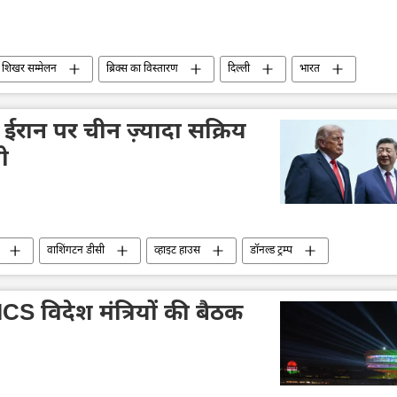
स शिखर सम्मेलन
ब्रिक्स का विस्तारण
दिल्ली
भारत
भारत सरकार
ईरान
अमेरिका-इजराइल-ईरान युद्ध
ईरान पर चीन ज़्यादा सक्रिय
ो
वाशिंगटन डीसी
व्हाइट हाउस
डॉनल्ड ट्रम्प
ीय रिश्ते
ईरान
अमेरिका-इजराइल-ईरान युद्ध
इजराइल
पाकिस्तान
CS विदेश मंत्रियों की बैठक