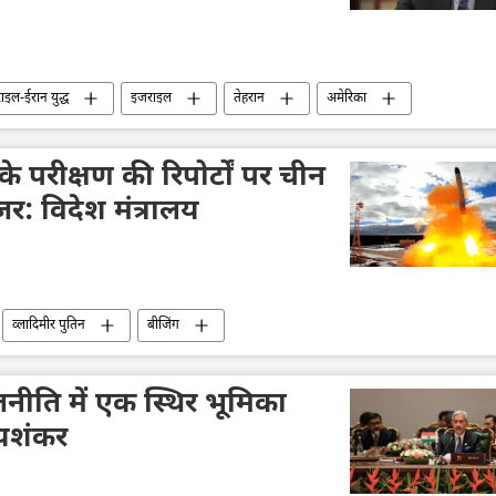
इल-ईरान युद्ध
इजराइल
तेहरान
अमेरिका
व्हाइट हाउस
डॉनल्ड ट्रम्प
बेंजामिन नेतन्याहू
परीक्षण की रिपोर्टों पर चीन
़र: विदेश मंत्रालय
व्लादिमीर पुतिन
बीजिंग
नीति में एक स्थिर भूमिका
जयशंकर