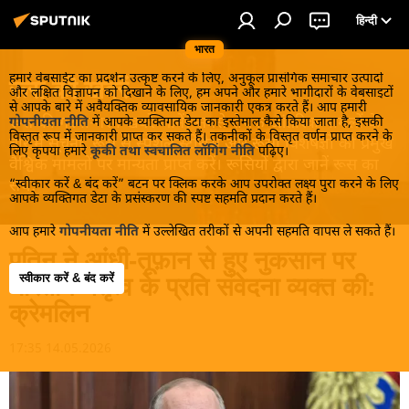
हिन्दी
भारत
हमारे वेबसाईट का प्रदर्शन उत्कृष्ट करने के लिए, अनुकूल प्रासंगिक समाचार उत्पादों
रूस की खबरें
और लक्षित विज्ञापन को दिखाने के लिए, हम अपने और हमारे भागीदारों के वेबसाइटों
से आपके बारे में अवैयक्तिक व्यावसायिक जानकारी एकत्र करते हैं। आप हमारी
रूस की गरमा-गरम खबरें जानें! सबसे रोचक आंतरिक मामलों के
गोपनीयता नीति
में आपके व्यक्तिगत डेटा का इस्तेमाल कैसे किया जाता है, इसकी
विस्तृत रूप में जानकारी प्राप्त कर सकते हैं। तकनीकों के विस्तृत वर्णन प्राप्त करने के
बारे में सूचना, रूस से स्पेशल स्टोरीस और रूसी विशेषज्ञों की प्रमुख
लिए कृपया हमारे
कूकी तथा स्वचालित लॉगिंग नीति
पढ़िए।
वैश्विक मामलों पर मान्यता प्राप्त करें। रूसियों द्वारा जानें रूस का
“स्वीकार करें & बंद करें” बटन पर क्लिक करके आप उपरोक्त लक्ष्य पुरा करने के लिए
सच!
आपके व्यक्तिगत डेटा के प्रसंस्करण की स्पष्ट सहमति प्रदान करते हैं।
आप हमारे
गोपनीयता नीति
में उल्लेखित तरीकों से अपनी सहमति वापस ले सकते हैं।
पुतिन ने आंधी-तूफ़ान से हुए नुकसान पर
स्वीकार करें & बंद करें
भारतीय नेतृत्व के प्रति संवेदना व्यक्त की:
क्रेमलिन
17:35 14.05.2026