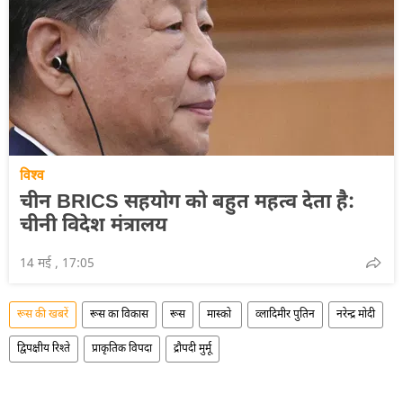
विश्व
चीन BRICS सहयोग को बहुत महत्व देता है:
चीनी विदेश मंत्रालय
14 मई , 17:05
रूस की खबरें
रूस का विकास
रूस
मास्को
व्लादिमीर पुतिन
नरेन्द्र मोदी
द्विपक्षीय रिश्ते
प्राकृतिक विपदा
द्रौपदी मुर्मू