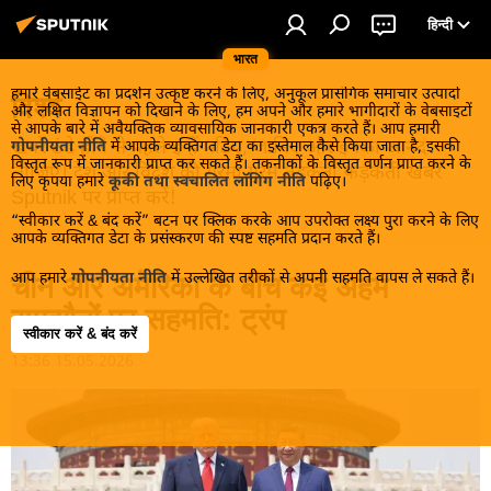
हिन्दी
भारत
हमारे वेबसाईट का प्रदर्शन उत्कृष्ट करने के लिए, अनुकूल प्रासंगिक समाचार उत्पादों
विश्व
और लक्षित विज्ञापन को दिखाने के लिए, हम अपने और हमारे भागीदारों के वेबसाइटों
से आपके बारे में अवैयक्तिक व्यावसायिक जानकारी एकत्र करते हैं। आप हमारी
खबरें ठंडे होने से पहले इन्हें पढ़िए, जानिए और इनका आनंद
गोपनीयता नीति
में आपके व्यक्तिगत डेटा का इस्तेमाल कैसे किया जाता है, इसकी
विस्तृत रूप में जानकारी प्राप्त कर सकते हैं। तकनीकों के विस्तृत वर्णन प्राप्त करने के
लीजिए। देश और विदेश की गरमा गरम तड़कती फड़कती खबरें
लिए कृपया हमारे
कूकी तथा स्वचालित लॉगिंग नीति
पढ़िए।
Sputnik पर प्राप्त करें!
“स्वीकार करें & बंद करें” बटन पर क्लिक करके आप उपरोक्त लक्ष्य पुरा करने के लिए
आपके व्यक्तिगत डेटा के प्रसंस्करण की स्पष्ट सहमति प्रदान करते हैं।
आप हमारे
गोपनीयता नीति
में उल्लेखित तरीकों से अपनी सहमति वापस ले सकते हैं।
चीन और अमेरिका के बीच कई अहम
समझौतों पर सहमति: ट्रंप
स्वीकार करें & बंद करें
13:36 15.05.2026