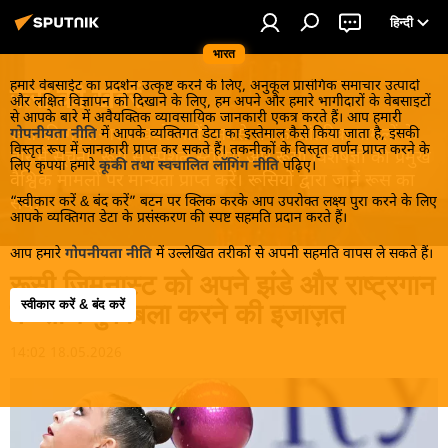
हिन्दी
भारत
हमारे वेबसाईट का प्रदर्शन उत्कृष्ट करने के लिए, अनुकूल प्रासंगिक समाचार उत्पादों
रूस की खबरें
और लक्षित विज्ञापन को दिखाने के लिए, हम अपने और हमारे भागीदारों के वेबसाइटों
से आपके बारे में अवैयक्तिक व्यावसायिक जानकारी एकत्र करते हैं। आप हमारी
रूस की गरमा-गरम खबरें जानें! सबसे रोचक आंतरिक मामलों के
गोपनीयता नीति
में आपके व्यक्तिगत डेटा का इस्तेमाल कैसे किया जाता है, इसकी
विस्तृत रूप में जानकारी प्राप्त कर सकते हैं। तकनीकों के विस्तृत वर्णन प्राप्त करने के
बारे में सूचना, रूस से स्पेशल स्टोरीस और रूसी विशेषज्ञों की प्रमुख
लिए कृपया हमारे
कूकी तथा स्वचालित लॉगिंग नीति
पढ़िए।
वैश्विक मामलों पर मान्यता प्राप्त करें। रूसियों द्वारा जानें रूस का
“स्वीकार करें & बंद करें” बटन पर क्लिक करके आप उपरोक्त लक्ष्य पुरा करने के लिए
सच!
आपके व्यक्तिगत डेटा के प्रसंस्करण की स्पष्ट सहमति प्रदान करते हैं।
आप हमारे
गोपनीयता नीति
में उल्लेखित तरीकों से अपनी सहमति वापस ले सकते हैं।
रूसी जिमनास्ट को अपने झंडे और राष्ट्रगान
स्वीकार करें & बंद करें
के साथ मुकाबला करने की इजाज़त
14:02 18.05.2026