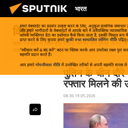
भारत
हमारे वेबसाईट का प्रदर्शन उत्कृष्ट करने के लिए, अनुकूल प्रासंगिक समाचार
विश्व
और हमारे भागीदारों के वेबसाइटों से आपके बारे में अवैयक्तिक व्यावसायि
आपके व्यक्तिगत डेटा का इस्तेमाल कैसे किया जाता है, इसकी विस्तृत रूप में
प्राप्त करने के लिए कृपया हमारे
कूकी तथा स्वचालित लॉगिंग नीति
पढ़िए।
खबरें ठंडे होने से पहले इन्हें पढ़िए, जानिए और इनका आन
खबरें Sputnik पर प्राप्त करें!
“स्वीकार करें & बंद करें” बटन पर क्लिक करके आप उपरोक्त लक्ष्य पुरा करन
सहमति प्रदान करते हैं।
आप हमारे
गोपनीयता नीति
में उल्लेखित तरीकों से अपनी सहमति वापस ले स
पुतिन के चीन दौर
रफ्तार मिलने की उ
08:30 19.05.2026