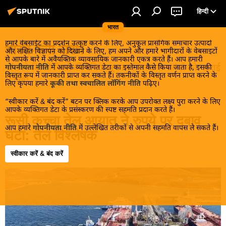
हिन्दी
भारत
हमारे वेबसाईट का प्रदर्शन उत्कृष्ट करने के लिए, अनुकूल प्रासंगिक समाचार उत्पादों
भारत-रूस संबंध
और लक्षित विज्ञापन को दिखाने के लिए, हम अपने और हमारे भागीदारों के वेबसाइटों
से आपके बारे में अवैयक्तिक व्यावसायिक जानकारी एकत्र करते हैं। आप हमारी
मॉसको-दिल्ली रिश्तों की दैनिक सूचना। चिरस्थायी संबंधों को गहराई
गोपनीयता नीति
में आपके व्यक्तिगत डेटा का इस्तेमाल कैसे किया जाता है, इसकी
विस्तृत रूप में जानकारी प्राप्त कर सकते हैं। तकनीकों के विस्तृत वर्णन प्राप्त करने के
से देखें!
लिए कृपया हमारे
कूकी तथा स्वचालित लॉगिंग नीति
पढ़िए।
“स्वीकार करें & बंद करें” बटन पर क्लिक करके आप उपरोक्त लक्ष्य पुरा करने के लिए
आपके व्यक्तिगत डेटा के प्रसंस्करण की स्पष्ट सहमति प्रदान करते हैं।
रूसी कच्चा तेल आयात ने रुपये पर दबाव
आप हमारे
गोपनीयता नीति
में उल्लेखित तरीकों से अपनी सहमति वापस ले सकते हैं।
घटा: तेल विश्लेषक
स्वीकार करें & बंद करें
19:21 20.05.2026