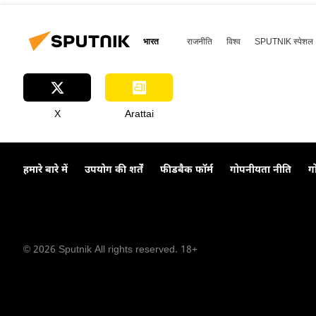
भारत
राजनीति
विश्व
SPUTNIK स्पेशल
X
Arattai
हमारे बारे में
उपयोग की शर्तें
फीडबैक फॉर्म
गोपनीयता नीति
ग
© 2026 Sputnik All rights reserved. 18+