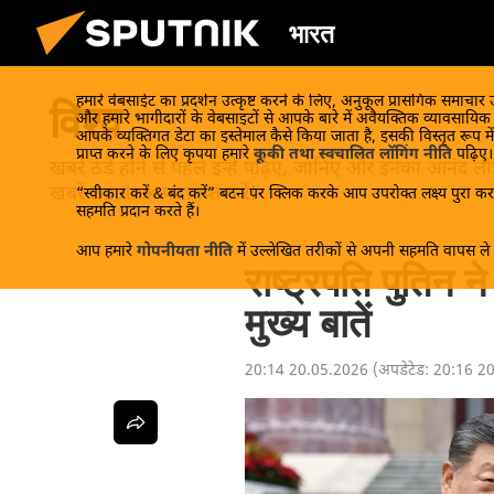
भारत
हमारे वेबसाईट का प्रदर्शन उत्कृष्ट करने के लिए, अनुकूल प्रासंगिक समाचार
विश्व
और हमारे भागीदारों के वेबसाइटों से आपके बारे में अवैयक्तिक व्यावसायि
आपके व्यक्तिगत डेटा का इस्तेमाल कैसे किया जाता है, इसकी विस्तृत रूप में
प्राप्त करने के लिए कृपया हमारे
कूकी तथा स्वचालित लॉगिंग नीति
पढ़िए।
खबरें ठंडे होने से पहले इन्हें पढ़िए, जानिए और इनका आन
खबरें Sputnik पर प्राप्त करें!
“स्वीकार करें & बंद करें” बटन पर क्लिक करके आप उपरोक्त लक्ष्य पुरा करन
सहमति प्रदान करते हैं।
आप हमारे
गोपनीयता नीति
में उल्लेखित तरीकों से अपनी सहमति वापस ले स
राष्ट्रपति पुतिन न
मुख्य बातें
20:14 20.05.2026
(अपडेटेड:
20:16 2