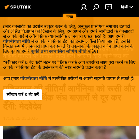
हिन्दी
भारत
हमारे वेबसाईट का प्रदर्शन उत्कृष्ट करने के लिए, अनुकूल प्रासंगिक समाचार उत्पादों
रूस की खबरें
और लक्षित विज्ञापन को दिखाने के लिए, हम अपने और हमारे भागीदारों के वेबसाइटों
से आपके बारे में अवैयक्तिक व्यावसायिक जानकारी एकत्र करते हैं। आप हमारी
रूस की गरमा-गरम खबरें जानें! सबसे रोचक आंतरिक मामलों के
गोपनीयता नीति
में आपके व्यक्तिगत डेटा का इस्तेमाल कैसे किया जाता है, इसकी
विस्तृत रूप में जानकारी प्राप्त कर सकते हैं। तकनीकों के विस्तृत वर्णन प्राप्त करने के
बारे में सूचना, रूस से स्पेशल स्टोरीस और रूसी विशेषज्ञों की प्रमुख
लिए कृपया हमारे
कूकी तथा स्वचालित लॉगिंग नीति
पढ़िए।
वैश्विक मामलों पर मान्यता प्राप्त करें। रूसियों द्वारा जानें रूस का
“स्वीकार करें & बंद करें” बटन पर क्लिक करके आप उपरोक्त लक्ष्य पुरा करने के लिए
सच!
आपके व्यक्तिगत डेटा के प्रसंस्करण की स्पष्ट सहमति प्रदान करते हैं।
आप हमारे
गोपनीयता नीति
में उल्लेखित तरीकों से अपनी सहमति वापस ले सकते हैं।
पशिनयान की नीतियाँ आर्मेनिया को रूसी और
स्वीकार करें & बंद करें
यूरेशियन आर्थिक संघ बाज़ारों से दूर कर
देंगी: मेदवेदेव
17:36 25.05.2026