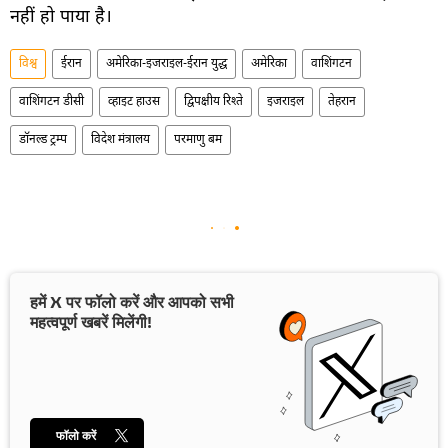
नहीं हो पाया है।
विश्व
ईरान
अमेरिका-इजराइल-ईरान युद्ध
अमेरिका
वाशिंगटन
वाशिंगटन डीसी
व्हाइट हाउस
द्विपक्षीय रिश्ते
इजराइल
तेहरान
डॉनल्ड ट्रम्प
विदेश मंत्रालय
परमाणु बम
हमें X पर फॉलो करें और आपको सभी
महत्वपूर्ण खबरें मिलेंगी!
फॉलो करें