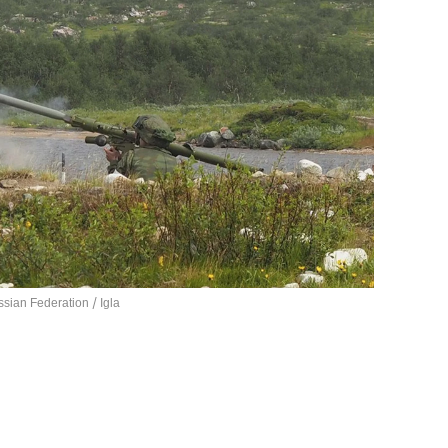
ussian Federation /
Igla