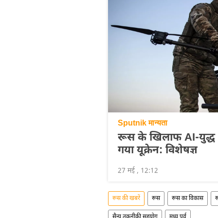
Sputnik मान्यता
रूस के खिलाफ AI-युद्ध 
गया यूक्रेन: विशेषज्ञ
27 मई , 12:12
रूस की खबरें
रूस
रूस का विकास
र
सैन्य तकनीकी सहयोग
मध्य पूर्व