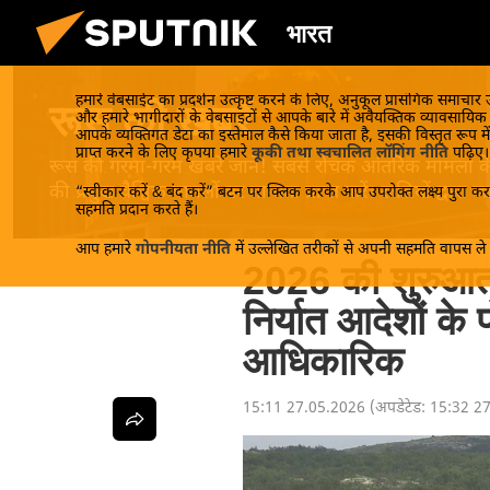
भारत
हमारे वेबसाईट का प्रदर्शन उत्कृष्ट करने के लिए, अनुकूल प्रासंगिक समाचार
रूस की खबरें
और हमारे भागीदारों के वेबसाइटों से आपके बारे में अवैयक्तिक व्यावसायि
आपके व्यक्तिगत डेटा का इस्तेमाल कैसे किया जाता है, इसकी विस्तृत रूप में
प्राप्त करने के लिए कृपया हमारे
कूकी तथा स्वचालित लॉगिंग नीति
पढ़िए।
रूस की गरमा-गरम खबरें जानें! सबसे रोचक आंतरिक मामलों के बा
की प्रमुख वैश्विक मामलों पर मान्यता प्राप्त करें। रूसियों द्वारा
“स्वीकार करें & बंद करें” बटन पर क्लिक करके आप उपरोक्त लक्ष्य पुरा करन
सहमति प्रदान करते हैं।
आप हमारे
गोपनीयता नीति
में उल्लेखित तरीकों से अपनी सहमति वापस ले स
2026 की शुरुआत 
निर्यात आदेशों के 
आधिकारिक
15:11 27.05.2026
(अपडेटेड:
15:32 2