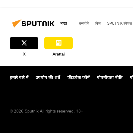
भारत
राजनीति
विश्व
SPUTNIK स्पेशल
X
Arattai
हमारे बारे में
उपयोग की शर्तें
फीडबैक फॉर्म
गोपनीयता नीति
ग
© 2026 Sputnik All rights reserved. 18+