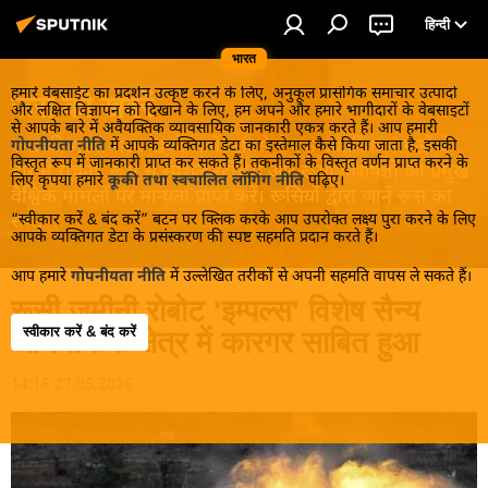
हिन्दी
भारत
हमारे वेबसाईट का प्रदर्शन उत्कृष्ट करने के लिए, अनुकूल प्रासंगिक समाचार उत्पादों
रूस की खबरें
और लक्षित विज्ञापन को दिखाने के लिए, हम अपने और हमारे भागीदारों के वेबसाइटों
से आपके बारे में अवैयक्तिक व्यावसायिक जानकारी एकत्र करते हैं। आप हमारी
रूस की गरमा-गरम खबरें जानें! सबसे रोचक आंतरिक मामलों के
गोपनीयता नीति
में आपके व्यक्तिगत डेटा का इस्तेमाल कैसे किया जाता है, इसकी
विस्तृत रूप में जानकारी प्राप्त कर सकते हैं। तकनीकों के विस्तृत वर्णन प्राप्त करने के
बारे में सूचना, रूस से स्पेशल स्टोरीस और रूसी विशेषज्ञों की प्रमुख
लिए कृपया हमारे
कूकी तथा स्वचालित लॉगिंग नीति
पढ़िए।
वैश्विक मामलों पर मान्यता प्राप्त करें। रूसियों द्वारा जानें रूस का
“स्वीकार करें & बंद करें” बटन पर क्लिक करके आप उपरोक्त लक्ष्य पुरा करने के लिए
सच!
आपके व्यक्तिगत डेटा के प्रसंस्करण की स्पष्ट सहमति प्रदान करते हैं।
आप हमारे
गोपनीयता नीति
में उल्लेखित तरीकों से अपनी सहमति वापस ले सकते हैं।
रूसी ज़मीनी रोबोट 'इम्पल्स' विशेष सैन्य
स्वीकार करें & बंद करें
अभियान के क्षेत्र में कारगर साबित हुआ
14:16 27.05.2026