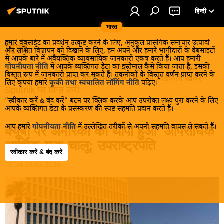
हिन्दी
भारत
हमारे वेबसाईट का प्रदर्शन उत्कृष्ट करने के लिए, अनुकूल प्रासंगिक समाचार उत्पादों
विश्व
और लक्षित विज्ञापन को दिखाने के लिए, हम अपने और हमारे भागीदारों के वेबसाइटों
से आपके बारे में अवैयक्तिक व्यावसायिक जानकारी एकत्र करते हैं। आप हमारी
खबरें ठंडे होने से पहले इन्हें पढ़िए, जानिए और इनका आनंद
गोपनीयता नीति
में आपके व्यक्तिगत डेटा का इस्तेमाल कैसे किया जाता है, इसकी
विस्तृत रूप में जानकारी प्राप्त कर सकते हैं। तकनीकों के विस्तृत वर्णन प्राप्त करने के
लीजिए। देश और विदेश की गरमा गरम तड़कती फड़कती खबरें
लिए कृपया हमारे
कूकी तथा स्वचालित लॉगिंग नीति
पढ़िए।
Sputnik पर प्राप्त करें!
“स्वीकार करें & बंद करें” बटन पर क्लिक करके आप उपरोक्त लक्ष्य पुरा करने के लिए
आपके व्यक्तिगत डेटा के प्रसंस्करण की स्पष्ट सहमति प्रदान करते हैं।
आप हमारे
गोपनीयता नीति
में उल्लेखित तरीकों से अपनी सहमति वापस ले सकते हैं।
क्यूबा पर अमेरिका का थोपा हुआ 'आपराधिक
आर्थिक युद्ध' चालू: उपराष्ट्रपति
स्वीकार करें & बंद करें
19:34 29.05.2026