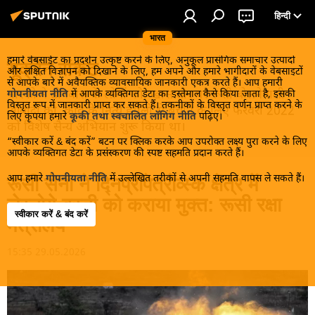
हिन्दी
भारत
हमारे वेबसाईट का प्रदर्शन उत्कृष्ट करने के लिए, अनुकूल प्रासंगिक समाचार उत्पादों
यूक्रेन संकट
और लक्षित विज्ञापन को दिखाने के लिए, हम अपने और हमारे भागीदारों के वेबसाइटों
से आपके बारे में अवैयक्तिक व्यावसायिक जानकारी एकत्र करते हैं। आप हमारी
मास्को ने डोनबास के लोगों को, खास तौर पर रूसी बोलनेवाली
गोपनीयता नीति
में आपके व्यक्तिगत डेटा का इस्तेमाल कैसे किया जाता है, इसकी
विस्तृत रूप में जानकारी प्राप्त कर सकते हैं। तकनीकों के विस्तृत वर्णन प्राप्त करने के
आबादी को, कीव के नित्य हमलों से बचाने के लिए फरवरी 2022
लिए कृपया हमारे
कूकी तथा स्वचालित लॉगिंग नीति
पढ़िए।
को विशेष सैन्य अभियान शुरू किया था।
“स्वीकार करें & बंद करें” बटन पर क्लिक करके आप उपरोक्त लक्ष्य पुरा करने के लिए
आपके व्यक्तिगत डेटा के प्रसंस्करण की स्पष्ट सहमति प्रदान करते हैं।
आप हमारे
गोपनीयता नीति
में उल्लेखित तरीकों से अपनी सहमति वापस ले सकते हैं।
रूसी सेना ने द्निप्रोपेत्रोव्स्क क्षेत्र में
लेस्नोये बस्ती को कराया मुक्त: रूसी रक्षा
स्वीकार करें & बंद करें
मंत्रालय
15:35 29.05.2026