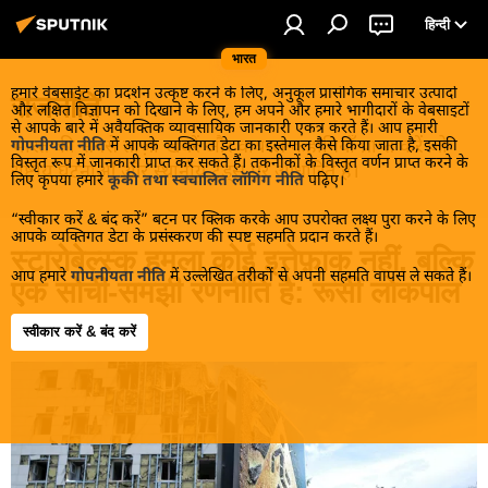
हिन्दी
भारत
हमारे वेबसाईट का प्रदर्शन उत्कृष्ट करने के लिए, अनुकूल प्रासंगिक समाचार उत्पादों
राजनीति
और लक्षित विज्ञापन को दिखाने के लिए, हम अपने और हमारे भागीदारों के वेबसाइटों
से आपके बारे में अवैयक्तिक व्यावसायिक जानकारी एकत्र करते हैं। आप हमारी
भारत की सबसे ताज़ा खबरें और वायरल कहानियाँ प्राप्त करें जो
गोपनीयता नीति
में आपके व्यक्तिगत डेटा का इस्तेमाल कैसे किया जाता है, इसकी
विस्तृत रूप में जानकारी प्राप्त कर सकते हैं। तकनीकों के विस्तृत वर्णन प्राप्त करने के
राष्ट्रीय घटनाओं और स्थानीय ट्रेंड्स पर आधारित हैं।
लिए कृपया हमारे
कूकी तथा स्वचालित लॉगिंग नीति
पढ़िए।
“स्वीकार करें & बंद करें” बटन पर क्लिक करके आप उपरोक्त लक्ष्य पुरा करने के लिए
आपके व्यक्तिगत डेटा के प्रसंस्करण की स्पष्ट सहमति प्रदान करते हैं।
स्टारोबेल्स्क हमला कोई इत्तेफ़ाक नहीं, बल्कि
आप हमारे
गोपनीयता नीति
में उल्लेखित तरीकों से अपनी सहमति वापस ले सकते हैं।
एक सोची-समझी रणनीति है: रूसी लोकपाल
स्वीकार करें & बंद करें
22:44 02.06.2026