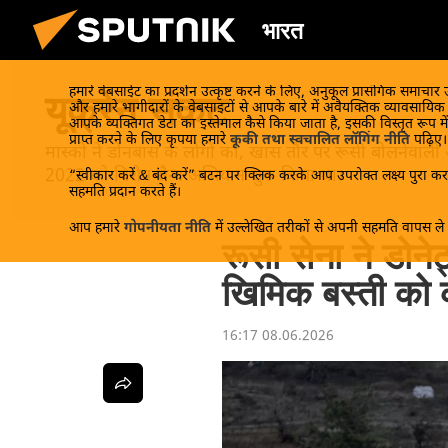
भारत
हमारे वेबसाईट का प्रदर्शन उत्कृष्ट करने के लिए, अनुकूल प्रासंगिक समाचार
यूक्रेन संकट
और हमारे भागीदारों के वेबसाइटों से आपके बारे में अवैयक्तिक व्यावसायि
आपके व्यक्तिगत डेटा का इस्तेमाल कैसे किया जाता है, इसकी विस्तृत रूप में
प्राप्त करने के लिए कृपया हमारे
कूकी तथा स्वचालित लॉगिंग नीति
पढ़िए।
मास्को ने डोनबास के लोगों को, खास तौर पर रूसी बोलनेवाली
2022 को विशेष सैन्य अभियान शुरू किया था।
“स्वीकार करें & बंद करें” बटन पर क्लिक करके आप उपरोक्त लक्ष्य पुरा करन
सहमति प्रदान करते हैं।
आप हमारे
गोपनीयता नीति
में उल्लेखित तरीकों से अपनी सहमति वापस ले स
रूसी सेना ने डोनेट
खिमिक बस्ती को क
16:17 08.06.2026