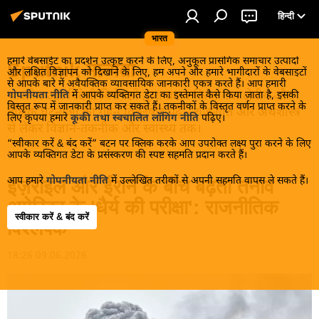
हिन्दी
भारत
हमारे वेबसाईट का प्रदर्शन उत्कृष्ट करने के लिए, अनुकूल प्रासंगिक समाचार उत्पादों
Sputnik मान्यता
और लक्षित विज्ञापन को दिखाने के लिए, हम अपने और हमारे भागीदारों के वेबसाइटों
से आपके बारे में अवैयक्तिक व्यावसायिक जानकारी एकत्र करते हैं। आप हमारी
भारतीय और विदेशी विशेषज्ञों द्वारा प्रदान किया गया क्षेत्रीय और
गोपनीयता नीति
में आपके व्यक्तिगत डेटा का इस्तेमाल कैसे किया जाता है, इसकी
विस्तृत रूप में जानकारी प्राप्त कर सकते हैं। तकनीकों के विस्तृत वर्णन प्राप्त करने के
वैश्विक घटनाओं का गहन विश्लेषण पढ़ें - राजनीति और अर्थशास्त्र
लिए कृपया हमारे
कूकी तथा स्वचालित लॉगिंग नीति
पढ़िए।
से लेकर विज्ञान-तकनीक और स्वास्थ्य तक।
“स्वीकार करें & बंद करें” बटन पर क्लिक करके आप उपरोक्त लक्ष्य पुरा करने के लिए
आपके व्यक्तिगत डेटा के प्रसंस्करण की स्पष्ट सहमति प्रदान करते हैं।
आप हमारे
गोपनीयता नीति
में उल्लेखित तरीकों से अपनी सहमति वापस ले सकते हैं।
इज़राइल और ईरान के बीच बढ़ता तनाव
अमेरिका के 'धैर्य की परीक्षा': राजनीतिक
स्वीकार करें & बंद करें
विश्लेषक
18:26 09.06.2026