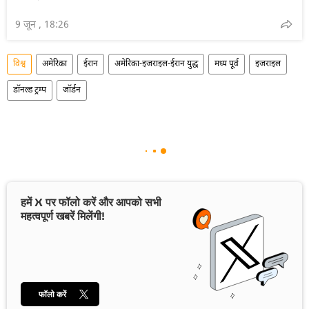
9 जून , 18:26
विश्व
अमेरिका
ईरान
अमेरिका-इजराइल-ईरान युद्ध
मध्य पूर्व
इजराइल
डॉनल्ड ट्रम्प
जॉर्डन
हमें X पर फॉलो करें और आपको सभी
महत्वपूर्ण खबरें मिलेंगी!
फॉलो करें