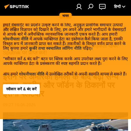
हिन्दी
भारत
हमारे वेबसाईट का प्रदर्शन उत्कृष्ट करने के लिए, अनुकूल प्रासंगिक समाचार उत्पादों
विश्व
और लक्षित विज्ञापन को दिखाने के लिए, हम अपने और हमारे भागीदारों के वेबसाइटों
से आपके बारे में अवैयक्तिक व्यावसायिक जानकारी एकत्र करते हैं। आप हमारी
खबरें ठंडे होने से पहले इन्हें पढ़िए, जानिए और इनका आनंद
गोपनीयता नीति
में आपके व्यक्तिगत डेटा का इस्तेमाल कैसे किया जाता है, इसकी
विस्तृत रूप में जानकारी प्राप्त कर सकते हैं। तकनीकों के विस्तृत वर्णन प्राप्त करने के
लीजिए। देश और विदेश की गरमा गरम तड़कती फड़कती खबरें
लिए कृपया हमारे
कूकी तथा स्वचालित लॉगिंग नीति
पढ़िए।
Sputnik पर प्राप्त करें!
“स्वीकार करें & बंद करें” बटन पर क्लिक करके आप उपरोक्त लक्ष्य पुरा करने के लिए
आपके व्यक्तिगत डेटा के प्रसंस्करण की स्पष्ट सहमति प्रदान करते हैं।
आप हमारे
गोपनीयता नीति
में उल्लेखित तरीकों से अपनी सहमति वापस ले सकते हैं।
ईरान पर अमेरिकी हमलों के बाद बढ़ा सैन्य
तनाव, बहरीन और जॉर्डन के ठिकानों पर
स्वीकार करें & बंद करें
ईरानी पलटवार
09:27 10.06.2026