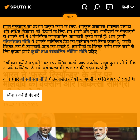
हिन्दी
भारत
हमारे वेबसाईट का प्रदर्शन उत्कृष्ट करने के लिए, अनुकूल प्रासंगिक समाचार उत्पादों
राजनीति
और लक्षित विज्ञापन को दिखाने के लिए, हम अपने और हमारे भागीदारों के वेबसाइटों
से आपके बारे में अवैयक्तिक व्यावसायिक जानकारी एकत्र करते हैं। आप हमारी
भारत की सबसे ताज़ा खबरें और वायरल कहानियाँ प्राप्त करें जो
गोपनीयता नीति
में आपके व्यक्तिगत डेटा का इस्तेमाल कैसे किया जाता है, इसकी
विस्तृत रूप में जानकारी प्राप्त कर सकते हैं। तकनीकों के विस्तृत वर्णन प्राप्त करने के
राष्ट्रीय घटनाओं और स्थानीय ट्रेंड्स पर आधारित हैं।
लिए कृपया हमारे
कूकी तथा स्वचालित लॉगिंग नीति
पढ़िए।
“स्वीकार करें & बंद करें” बटन पर क्लिक करके आप उपरोक्त लक्ष्य पुरा करने के लिए
आपके व्यक्तिगत डेटा के प्रसंस्करण की स्पष्ट सहमति प्रदान करते हैं।
भारत ने 'फ़र्स्ट रिस्पॉन्डर' के तौर पर
आप हमारे
गोपनीयता नीति
में उल्लेखित तरीकों से अपनी सहमति वापस ले सकते हैं।
मालदीव को वैक्सीन और चिकित्सा सामग्री
की खेप भेजी
स्वीकार करें & बंद करें
19:42 11.06.2026