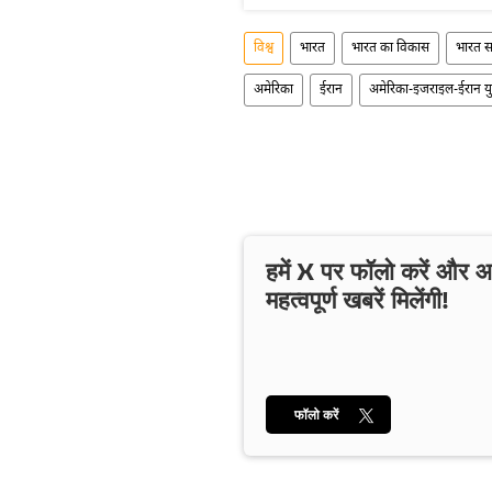
विश्व
भारत
भारत का विकास
भारत 
अमेरिका
ईरान
अमेरिका-इजराइल-ईरान युद
हमें X पर फॉलो करें और
महत्वपूर्ण खबरें मिलेंगी!
फॉलो करें