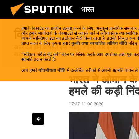
भारत
हमारे वेबसाईट का प्रदर्शन उत्कृष्ट करने के लिए, अनुकूल प्रासंगिक समाचार
विश्व
और हमारे भागीदारों के वेबसाइटों से आपके बारे में अवैयक्तिक व्यावसायि
आपके व्यक्तिगत डेटा का इस्तेमाल कैसे किया जाता है, इसकी विस्तृत रूप में
प्राप्त करने के लिए कृपया हमारे
कूकी तथा स्वचालित लॉगिंग नीति
पढ़िए।
खबरें ठंडे होने से पहले इन्हें पढ़िए, जानिए और इनका आन
खबरें Sputnik पर प्राप्त करें!
“स्वीकार करें & बंद करें” बटन पर क्लिक करके आप उपरोक्त लक्ष्य पुरा करन
सहमति प्रदान करते हैं।
आप हमारे
गोपनीयता नीति
में उल्लेखित तरीकों से अपनी सहमति वापस ले स
भारत ने ओमान के
हमले की कड़ी निं
17:47 11.06.2026