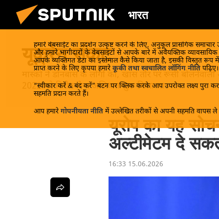
भारत
हमारे वेबसाईट का प्रदर्शन उत्कृष्ट करने के लिए, अनुकूल प्रासंगिक समाचार
यूक्रेन संकट
और हमारे भागीदारों के वेबसाइटों से आपके बारे में अवैयक्तिक व्यावसायि
आपके व्यक्तिगत डेटा का इस्तेमाल कैसे किया जाता है, इसकी विस्तृत रूप में
प्राप्त करने के लिए कृपया हमारे
कूकी तथा स्वचालित लॉगिंग नीति
पढ़िए।
मास्को ने डोनबास के लोगों को, खास तौर पर रूसी बोलनेवाली
2022 को विशेष सैन्य अभियान शुरू किया था।
“स्वीकार करें & बंद करें” बटन पर क्लिक करके आप उपरोक्त लक्ष्य पुरा करन
सहमति प्रदान करते हैं।
आप हमारे
गोपनीयता नीति
में उल्लेखित तरीकों से अपनी सहमति वापस ले स
यूरोप का यह सोच
अल्टीमेटम दे सकत
16:33 15.06.2026