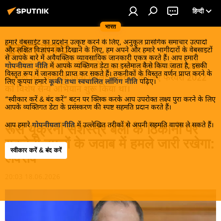
हिन्दी
भारत
हमारे वेबसाईट का प्रदर्शन उत्कृष्ट करने के लिए, अनुकूल प्रासंगिक समाचार उत्पादों
यूक्रेन संकट
और लक्षित विज्ञापन को दिखाने के लिए, हम अपने और हमारे भागीदारों के वेबसाइटों
से आपके बारे में अवैयक्तिक व्यावसायिक जानकारी एकत्र करते हैं। आप हमारी
मास्को ने डोनबास के लोगों को, खास तौर पर रूसी बोलनेवाली
गोपनीयता नीति
में आपके व्यक्तिगत डेटा का इस्तेमाल कैसे किया जाता है, इसकी
विस्तृत रूप में जानकारी प्राप्त कर सकते हैं। तकनीकों के विस्तृत वर्णन प्राप्त करने के
आबादी को, कीव के नित्य हमलों से बचाने के लिए फरवरी 2022
लिए कृपया हमारे
कूकी तथा स्वचालित लॉगिंग नीति
पढ़िए।
को विशेष सैन्य अभियान शुरू किया था।
“स्वीकार करें & बंद करें” बटन पर क्लिक करके आप उपरोक्त लक्ष्य पुरा करने के लिए
आपके व्यक्तिगत डेटा के प्रसंस्करण की स्पष्ट सहमति प्रदान करते हैं।
आप हमारे
गोपनीयता नीति
में उल्लेखित तरीकों से अपनी सहमति वापस ले सकते हैं।
रूस यूक्रेनी सशस्त्र बलों के ठिकानों पर
यूक्रेनी हमलों के जवाब में हमले जारी रखेगा:
स्वीकार करें & बंद करें
लवरोव
20:03 18.06.2026