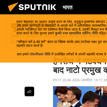
भारत
हमारे वेबसाईट का प्रदर्शन उत्कृष्ट करने के लिए, अनुकूल प्रासंगिक समाचार
यूक्रेन संकट
और हमारे भागीदारों के वेबसाइटों से आपके बारे में अवैयक्तिक व्यावसायि
आपके व्यक्तिगत डेटा का इस्तेमाल कैसे किया जाता है, इसकी विस्तृत रूप में
प्राप्त करने के लिए कृपया हमारे
कूकी तथा स्वचालित लॉगिंग नीति
पढ़िए।
मास्को ने डोनबास के लोगों को, खास तौर पर रूसी बोलनेवाली
2022 को विशेष सैन्य अभियान शुरू किया था।
“स्वीकार करें & बंद करें” बटन पर क्लिक करके आप उपरोक्त लक्ष्य पुरा करन
सहमति प्रदान करते हैं।
आप हमारे
गोपनीयता नीति
में उल्लेखित तरीकों से अपनी सहमति वापस ले स
हेगसेथ ने गठबंध
बाद नाटो प्रमुख व
09:11 20.06.2026
(अपडेटेड:
10:17 2