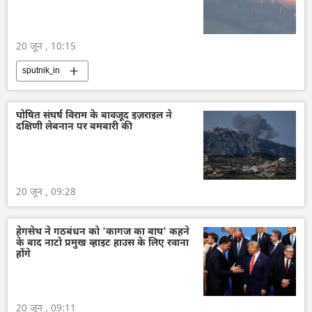
20 जून , 10:15
sputnik_in
घोषित संघर्ष विराम के बावजूद इज़राइल ने
दक्षिणी लेबनान पर बमबारी की
20 जून , 09:28
हेगसेथ ने गठबंधन को 'कागज का बाघ' कहने
के बाद नाटो प्रमुख व्हाइट हाउस के लिए रवाना
होंगे
20 जून , 09:11