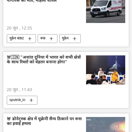
नागरिक की मौत, महिला घायल
20 जून , 12:35
यूक्रेन संकट
रूस
यूक्रेन
ड्रोन हमला
व्लादिमीर पुतिन
🚨🇮🇳 "अशांत दुनिया में भारत को सभी क्षेत्रों
के साथ रिश्तों को बेहतर बनाना होगा"
20 जून , 11:43
sputnik_in
🚨 डोनेट्स्क क्षेत्र में यूक्रेनी सैन्य ठिकाने पर रूस
का हवाई हमला