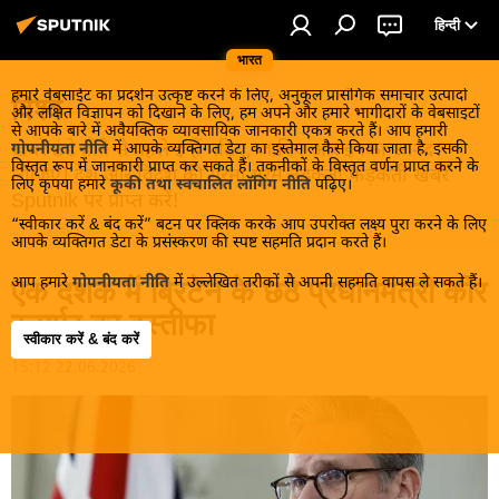
हिन्दी
भारत
हमारे वेबसाईट का प्रदर्शन उत्कृष्ट करने के लिए, अनुकूल प्रासंगिक समाचार उत्पादों
विश्व
और लक्षित विज्ञापन को दिखाने के लिए, हम अपने और हमारे भागीदारों के वेबसाइटों
से आपके बारे में अवैयक्तिक व्यावसायिक जानकारी एकत्र करते हैं। आप हमारी
खबरें ठंडे होने से पहले इन्हें पढ़िए, जानिए और इनका आनंद
गोपनीयता नीति
में आपके व्यक्तिगत डेटा का इस्तेमाल कैसे किया जाता है, इसकी
विस्तृत रूप में जानकारी प्राप्त कर सकते हैं। तकनीकों के विस्तृत वर्णन प्राप्त करने के
लीजिए। देश और विदेश की गरमा गरम तड़कती फड़कती खबरें
लिए कृपया हमारे
कूकी तथा स्वचालित लॉगिंग नीति
पढ़िए।
Sputnik पर प्राप्त करें!
“स्वीकार करें & बंद करें” बटन पर क्लिक करके आप उपरोक्त लक्ष्य पुरा करने के लिए
आपके व्यक्तिगत डेटा के प्रसंस्करण की स्पष्ट सहमति प्रदान करते हैं।
आप हमारे
गोपनीयता नीति
में उल्लेखित तरीकों से अपनी सहमति वापस ले सकते हैं।
एक दशक में ब्रिटेन के छठे प्रधानमंत्री कीर
स्टार्मर का इस्तीफा
स्वीकार करें & बंद करें
15:12 22.06.2026