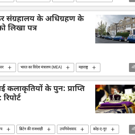
ऋषि सुनक
हथियारों की आपूर्ति
राष्ट्रीय सुरक्षा
ेडकर संग्रहालय के अधिग्रहण के
को लिखा पत्र
कार
भारत का विदेश मंत्रालय (MEA)
महाराष्ट्र
औ
गई कलाकृतियों के पुन: प्राप्ति
रिपोर्ट
ीय
ब्रिटेन की राजशाही
उपनिवेशवाद
कोह-ए-नूर
औ