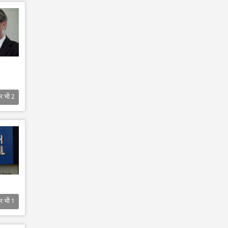
र भी
2
र भी
1