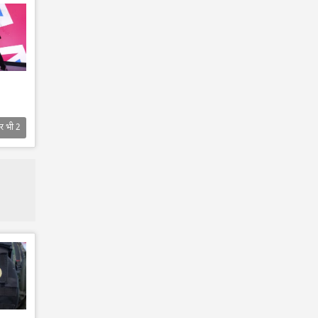
र भी
2