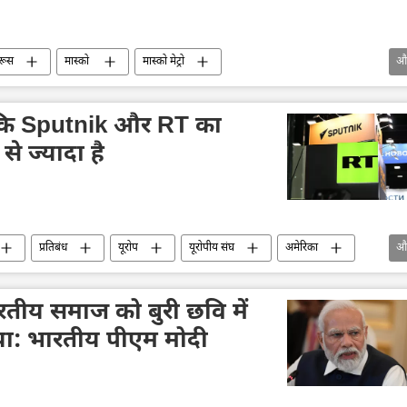
रूस
मास्को
मास्को मेट्रो
औ
रूस की खबरें
रूसी संघीय सुरक्षा सेवा (एफएसबी)
आतंकवाद
है कि Sputnik और RT का
से ज्यादा है
प्रतिबंध
यूरोप
यूरोपीय संघ
अमेरिका
औ
भारतीय समाज को बुरी छवि में
या: भारतीय पीएम मोदी