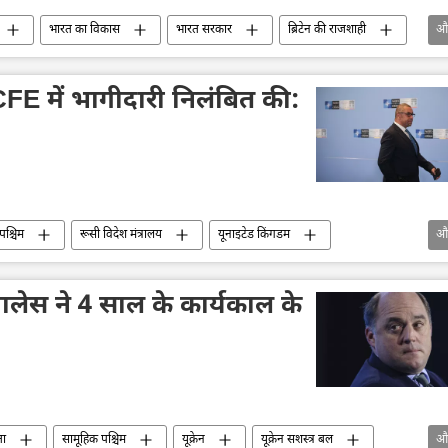
भारत का विकास
भारत सरकार
ब्रिटेन की राजशाही
औ
भारत की संसद
भारतीय संस्कृति
नरेन्द्र मोदी
 CFE में भागीदारी निलंबित की:
पश्चिम
रूसी विदेश मंत्रालय
यूनाइटेड किंगडम
औ
योग संगठन
यूरोप
रूस
पेरिस
 वालेस ने 4 साल के कार्यकाल के
ता
सामूहिक पश्चिम
यूक्रेन
यूक्रेन सशस्त्र बल
औ