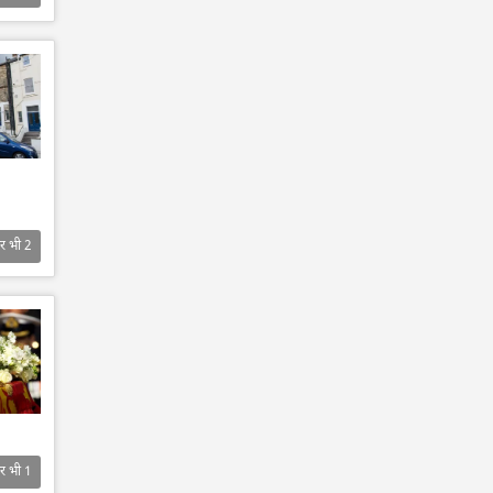
र भी
2
र भी
1