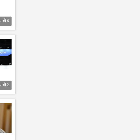
र भी
6
र भी
2