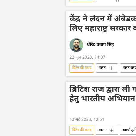
यूक्रेन का जवाबी हमला
नाटो
बेन वालेस
ग्रांट शाप्स
केंद्र ने लंदन में अंब
लिए महाराष्ट्र सरकार 
धीरेंद्र प्रताप सिंह
22 जून 2023, 14:07
ब्रिटेन की संसद
भारत
भारत सर
यूनाइटेड किंगडम
ऑफबीट
ब्रिटिश राज द्वारा ली 
हेतु भारतीय अभियान: 
13 मई 2023, 12:51
ब्रिटेन की संसद
भारत
चार्ल्स तृत