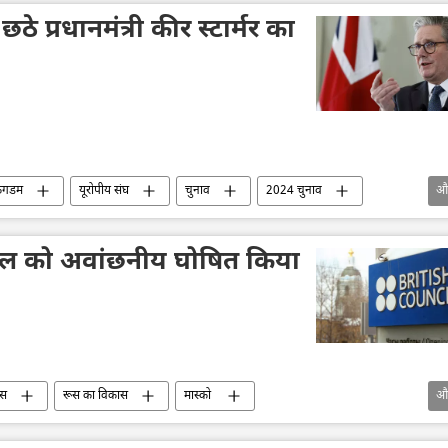
ठे प्रधानमंत्री कीर स्टार्मर का
िंगडम
यूरोपीय संघ
चुनाव
2024 चुनाव
औ
ंसिल को अवांछनीय घोषित किया
ूस
रूस का विकास
मास्को
औ