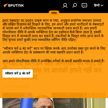
हिन्दी
भारत
हमारे वेबसाईट का प्रदर्शन उत्कृष्ट करने के लिए, अनुकूल प्रासंगिक समाचार उत्पादों
यूक्रेन संकट
और लक्षित विज्ञापन को दिखाने के लिए, हम अपने और हमारे भागीदारों के वेबसाइटों
से आपके बारे में अवैयक्तिक व्यावसायिक जानकारी एकत्र करते हैं। आप हमारी
मास्को ने डोनबास के लोगों को, खास तौर पर रूसी बोलनेवाली
गोपनीयता नीति
में आपके व्यक्तिगत डेटा का इस्तेमाल कैसे किया जाता है, इसकी
विस्तृत रूप में जानकारी प्राप्त कर सकते हैं। तकनीकों के विस्तृत वर्णन प्राप्त करने के
आबादी को, कीव के नित्य हमलों से बचाने के लिए फरवरी 2022
लिए कृपया हमारे
कूकी तथा स्वचालित लॉगिंग नीति
पढ़िए।
को विशेष सैन्य अभियान शुरू किया था।
“स्वीकार करें & बंद करें” बटन पर क्लिक करके आप उपरोक्त लक्ष्य पुरा करने के लिए
आपके व्यक्तिगत डेटा के प्रसंस्करण की स्पष्ट सहमति प्रदान करते हैं।
आप हमारे
गोपनीयता नीति
में उल्लेखित तरीकों से अपनी सहमति वापस ले सकते हैं।
यूनाइटेड किंगडम और अमेरिका की मदद के
बिना यूक्रेन रूस पर आतंकी हमले नहीं कर
स्वीकार करें & बंद करें
सकता: लवरोव
17:31 24.06.2026