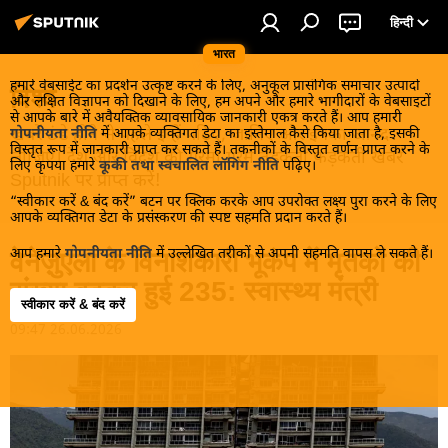
हिन्दी
भारत
हमारे वेबसाईट का प्रदर्शन उत्कृष्ट करने के लिए, अनुकूल प्रासंगिक समाचार उत्पादों
विश्व
और लक्षित विज्ञापन को दिखाने के लिए, हम अपने और हमारे भागीदारों के वेबसाइटों
से आपके बारे में अवैयक्तिक व्यावसायिक जानकारी एकत्र करते हैं। आप हमारी
खबरें ठंडे होने से पहले इन्हें पढ़िए, जानिए और इनका आनंद
गोपनीयता नीति
में आपके व्यक्तिगत डेटा का इस्तेमाल कैसे किया जाता है, इसकी
विस्तृत रूप में जानकारी प्राप्त कर सकते हैं। तकनीकों के विस्तृत वर्णन प्राप्त करने के
लीजिए। देश और विदेश की गरमा गरम तड़कती फड़कती खबरें
लिए कृपया हमारे
कूकी तथा स्वचालित लॉगिंग नीति
पढ़िए।
Sputnik पर प्राप्त करें!
“स्वीकार करें & बंद करें” बटन पर क्लिक करके आप उपरोक्त लक्ष्य पुरा करने के लिए
आपके व्यक्तिगत डेटा के प्रसंस्करण की स्पष्ट सहमति प्रदान करते हैं।
आप हमारे
गोपनीयता नीति
में उल्लेखित तरीकों से अपनी सहमति वापस ले सकते हैं।
वेनेज़ुएला के विनाशकारी भूकंप में मृतकों की
संख्या बढ़कर हुई 235: स्वास्थ्य मंत्री
स्वीकार करें & बंद करें
09:47 26.06.2026