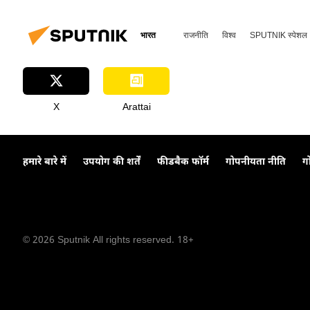
भारत
राजनीति
विश्व
SPUTNIK स्पेशल
X
Arattai
हमारे बारे में
उपयोग की शर्तें
फीडबैक फॉर्म
गोपनीयता नीति
ग
© 2026 Sputnik All rights reserved. 18+