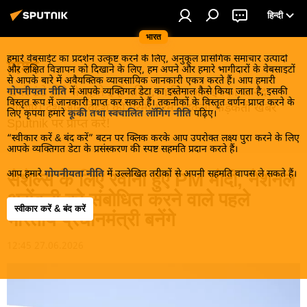
हिन्दी
भारत
हमारे वेबसाईट का प्रदर्शन उत्कृष्ट करने के लिए, अनुकूल प्रासंगिक समाचार उत्पादों
विश्व
और लक्षित विज्ञापन को दिखाने के लिए, हम अपने और हमारे भागीदारों के वेबसाइटों
से आपके बारे में अवैयक्तिक व्यावसायिक जानकारी एकत्र करते हैं। आप हमारी
खबरें ठंडे होने से पहले इन्हें पढ़िए, जानिए और इनका आनंद
गोपनीयता नीति
में आपके व्यक्तिगत डेटा का इस्तेमाल कैसे किया जाता है, इसकी
विस्तृत रूप में जानकारी प्राप्त कर सकते हैं। तकनीकों के विस्तृत वर्णन प्राप्त करने के
लीजिए। देश और विदेश की गरमा गरम तड़कती फड़कती खबरें
लिए कृपया हमारे
कूकी तथा स्वचालित लॉगिंग नीति
पढ़िए।
Sputnik पर प्राप्त करें!
“स्वीकार करें & बंद करें” बटन पर क्लिक करके आप उपरोक्त लक्ष्य पुरा करने के लिए
आपके व्यक्तिगत डेटा के प्रसंस्करण की स्पष्ट सहमति प्रदान करते हैं।
आप हमारे
गोपनीयता नीति
में उल्लेखित तरीकों से अपनी सहमति वापस ले सकते हैं।
सेशेल्स के लिए रवाना हुए PM मोदी, नेशनल
असेंबली को संबोधित करने वाले पहले
स्वीकार करें & बंद करें
भारतीय प्रधानमंत्री बनेंगे
12:45 27.06.2026