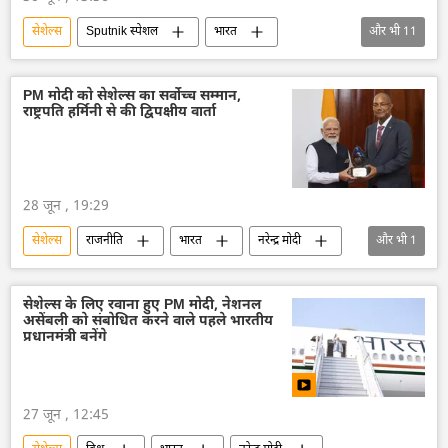
सेशेल्स
Sputnik स्पेशल
भारत
और भी
11
आत्मनिर्भर भारत
भारत का विकास
भारत सरकार
दिल्ली
नरेन्द्र मोदी
PM मोदी को सेशेल्स का सर्वोच्च सम्मान,
राष्ट्रपति हर्मिनी से की द्विपक्षीय वार्ता
उत्तरी समुद्री मार्ग
हिन्द महासागर
प्रशांत महासागर
अटलांटिक महासागर
भारतीय अर्थव्यवस्था
अर्थव्यवस्था
28 जून , 19:29
सेशेल्स
राजनीति
भारत
नरेन्द्र मोदी
और भी
1
हिन्द महासागर
सेशेल्स के लिए रवाना हुए PM मोदी, नेशनल
असेंबली को संबोधित करने वाले पहले भारतीय
प्रधानमंत्री बनेंगे
27 जून , 12:45