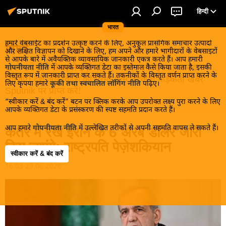
हिन्दी
भारत
हमारे वेबसाईट का प्रदर्शन उत्कृष्ट करने के लिए, अनुकूल प्रासंगिक समाचार उत्पादों
विश्व
और लक्षित विज्ञापन को दिखाने के लिए, हम अपने और हमारे भागीदारों के वेबसाइटों
से आपके बारे में अवैयक्तिक व्यावसायिक जानकारी एकत्र करते हैं। आप हमारी
खबरें ठंडे होने से पहले इन्हें पढ़िए, जानिए और इनका आनंद
गोपनीयता नीति
में आपके व्यक्तिगत डेटा का इस्तेमाल कैसे किया जाता है, इसकी
विस्तृत रूप में जानकारी प्राप्त कर सकते हैं। तकनीकों के विस्तृत वर्णन प्राप्त करने के
लीजिए। देश और विदेश की गरमा गरम तड़कती फड़कती खबरें
लिए कृपया हमारे
कूकी तथा स्वचालित लॉगिंग नीति
पढ़िए।
Sputnik पर प्राप्त करें!
“स्वीकार करें & बंद करें” बटन पर क्लिक करके आप उपरोक्त लक्ष्य पुरा करने के लिए
आपके व्यक्तिगत डेटा के प्रसंस्करण की स्पष्ट सहमति प्रदान करते हैं।
आप हमारे
गोपनीयता नीति
में उल्लेखित तरीकों से अपनी सहमति वापस ले सकते हैं।
कतर में रखे ईरान के 6 अरब डॉलर जारी
किए जाएंगे: राष्ट्रपति पेज़ेशकियान
स्वीकार करें & बंद करें
16:03 29.06.2026