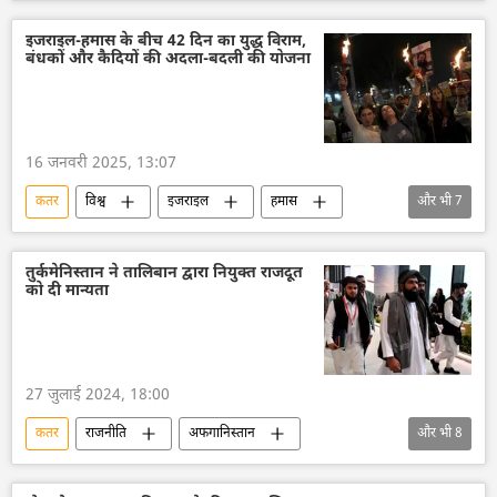
हमास
इज़राइल
नागरिक लोग
विवाद
सीमा विवाद
ईरान
इजराइल-हमास के बीच 42 दिन का युद्ध विराम,
बंधकों और कैदियों की अदला-बदली की योजना
लेबनान
मिस्र
अमेरिका
डोनबास
16 जनवरी 2025, 13:07
कतर
विश्व
इजराइल
हमास
और भी
7
फिलिस्तीन
गाज़ा पट्टी
भारत
भारत सरकार
भारत का विदेश मंत्रालय (MEA)
तुर्कमेनिस्तान ने तालिबान द्वारा नियुक्त राजदूत
को दी मान्यता
जो बाइडन
अमेरिका
27 जुलाई 2024, 18:00
कतर
राजनीति
अफगानिस्तान
और भी
8
दक्षिण एशिया
काबुल
तुर्कमेनिस्तान