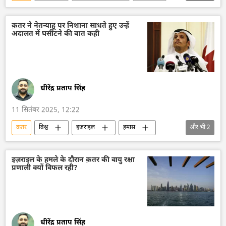
मास्को
रूसी विदेश मंत्रालय
सर्गे लवरोव
इजराइल
हमास
फिलिस्तीन
क़तर ने नेतन्याहू पर निशाना साधते हुए उन्हें
अदालत में घसीटने की बात कही
गाज़ा पट्टी
धीरेंद्र प्रताप सिंह
11 सितंबर 2025, 12:22
कतर
विश्व
इजराइल
हमास
और भी
2
गाज़ा पट्टी
बेंजामिन नेतन्याहू
इज़राइल के हमले के दौरान क़तर की वायु रक्षा
प्रणाली क्यों विफल रही?
धीरेंद्र प्रताप सिंह