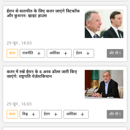
अमेरिका-इजराइल-ईरान युद्ध
अमेरिका
मिस्र
पाकिस्तान
डॉनल्ड ट्रम्प
ईरान से बातचीत के लिए कतर जाएंगे विटकॉफ
और कुशनर: व्हाइट हाउस
29 जून , 18:03
कतर
राजनीति
अमेरिका
ईरान
और भी
1
डोनाल्ड ट्रंप
कतर में रखे ईरान के 6 अरब डॉलर जारी किए
जाएंगे: राष्ट्रपति पेज़ेशकियान
29 जून , 16:03
कतर
विश्व
ईरान
अमेरिका
और भी
1
मध्य पूर्व