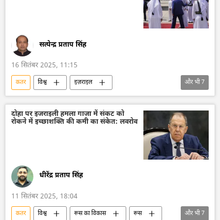
सत्येन्द्र प्रताप सिंह
16 सितंबर 2025, 11:15
कतर
विश्व
इज़राइल
और भी
7
खाड़ी सहयोग परिषद
अमेरिका
हमास
मध्य पूर्व
मुस्लिम
मुस्लिम वर्ल्ड लीग
दोहा पर इजराइली हमला गाजा में संकट को
रोकने में इच्छाशक्ति की कमी का संकेत: लवरोव
विवाद
धीरेंद्र प्रताप सिंह
11 सितंबर 2025, 18:04
कतर
विश्व
रूस का विकास
रूस
और भी
7