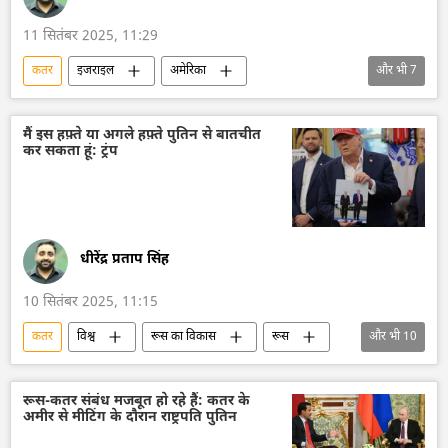
11 सितंबर 2025, 11:29
कतर
इजराइल
अमेरिका
और भी
7
मिसाइल विध्वंसक
बैलिस्टिक मिसाइल
बैलिस्टिक मिसाइल प्रणाली
पैट्रियट मिसाइल
मैं इस हफ़्ते या अगले हफ़्ते पुतिन से बातचीत
कर सकता हूं: ट्रंप
डॉनल्ड ट्रम्प
हमास
Sputnik मान्यता
धीरेंद्र प्रताप सिंह
10 सितंबर 2025, 11:15
कतर
विश्व
रूस का विकास
रूस
और भी
10
मास्को
अमेरिका
व्हाइट हाउस
डॉनल्ड ट्रम्प
वाशिंगटन
वाशिंगटन डीसी
रूस-कतर संबंध मजबूत हो रहे हैं: कतर के
अमीर से मीटिंग के दौरान राष्ट्रपति पुतिन
द्विपक्षीय रिश्ते
व्लादिमीर पुतिन
हमास