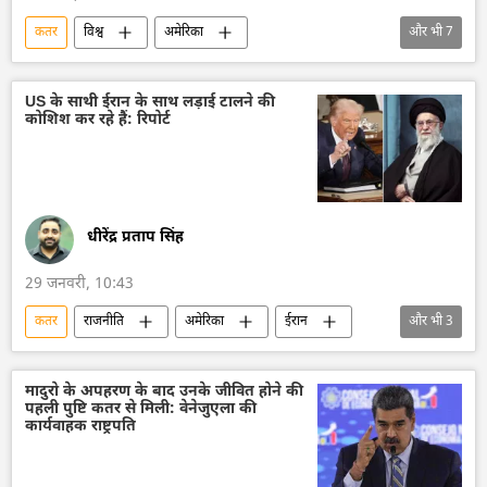
कतर
विश्व
अमेरिका
और भी
7
अमेरिका-इजराइल-ईरान युद्ध
इज़राइल
इज़राइल रक्षा सेना
ईरान
विदेश मंत्रालय
US के साथी ईरान के साथ लड़ाई टालने की
कोशिश कर रहे हैं: रिपोर्ट
गैस
मध्य पूर्व
धीरेंद्र प्रताप सिंह
29 जनवरी, 10:43
कतर
राजनीति
अमेरिका
ईरान
और भी
3
डोनाल्ड ट्रंप
मिस्र
सऊदी अरब
मादुरो के अपहरण के बाद उनके जीवित होने की
पहली पुष्टि कतर से मिली: वेनेजुएला की
कार्यवाहक राष्ट्रपति