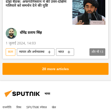
मुस्लिम
राजदूतावास
राजधानी
दोहा बैठक: अफगानिस्तान ने की उत्तर-दक्षिण
गलियारे को समर्थन देने की पुष्टि
पाकिस्तान
भारत
धीरेंद्र प्रताप सिंह
1 जुलाई 2024, 14:03
कतर
व्यापार और अर्थव्यवस्था
भारत
और भी
13
रूस
अफगानिस्तान
अफ़ग़ानिस्तान
तालिबान
पाकिस्तान
गैस
20 more articles
अंतर्राष्ट्रीय उत्तर-दक्षिण परिवहन गलियारा (आईएनएसटीसी)
व्यापार गलियारा
तुर्कमेनिस्तान
संयुक्त राष्ट्र
काबुल
द्विपक्षीय व्यापार
भारत
भारतीय अर्थव्यवस्था
अर्थव्यवस्था
राजनीति
विश्व
SPUTNIK स्पेशल
खेल