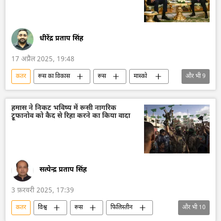
इजराइल
धीरेंद्र प्रताप सिंह
17 अप्रैल 2025, 19:48
कतर
रूस का विकास
रूस
मास्को
और भी
9
क्रेमलिन
सीरिया
सीरियाई गृहयुद्ध
इजराइल
फिलिस्तीन
द्विपक्षीय रिश्ते
हमास ने निकट भविष्य में रूसी नागरिक
ट्रूफानोव को कैद से रिहा करने का किया वादा
द्विपक्षीय व्यापार
मध्य पूर्व
विश्व
सत्येन्द्र प्रताप सिंह
3 फ़रवरी 2025, 17:39
कतर
विश्व
रूस
फिलिस्तीन
और भी
10