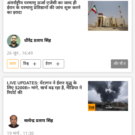
अंतर्राष्ट्रीय परमाणु ऊर्जा एजेंसी का जल्द ही
ईरान के परमाणु प्रतिष्ठानों की जांच शुरू करने
का इरादा
धीरेंद्र प्रताप सिंह
26 जून , 16:49
कतर
विश्व
ईरान
और भी
9
अमेरिका-इजराइल-ईरान युद्ध
इजराइल
परमाणु संयंत्र
परमाणु ऊर्जा
LIVE UPDATES: पेंटागन ने ईरान युद्ध के
लिए $200B+ मांगे, खर्च बढ़ रहा है, मीडिया ने
अंतर्राष्ट्रीय परमाणु ऊर्जा अभिकरण (IAEA)
रिपोर्ट की
परमाणु परीक्षण
डॉनल्ड ट्रम्प
पाकिस्तान
द्विपक्षीय रिश्ते
सत्येन्द्र प्रताप सिंह
19 मार्च , 11:30