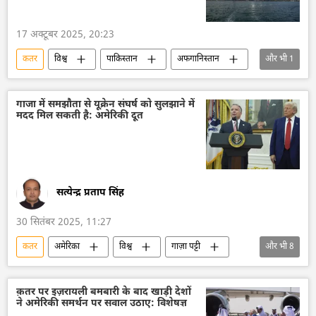
17 अक्टूबर 2025, 20:23
कतर
विश्व
पाकिस्तान
अफगानिस्तान
और भी
1
तालिबान
गाजा में समझौता से यूक्रेन संघर्ष को सुलझाने में
मदद मिल सकती है: अमेरिकी दूत
सत्येन्द्र प्रताप सिंह
30 सितंबर 2025, 11:27
कतर
अमेरिका
विश्व
गाज़ा पट्टी
और भी
8
यूक्रेन
यूक्रेन सशस्त्र बल
शांति संधि
विश्व शांति
मध्य पूर्व
डॉनल्ड ट्रम्प
क़तर पर इज़रायली बमबारी के बाद खाड़ी देशों
ने अमेरिकी समर्थन पर सवाल उठाए: विशेषज्ञ
मिस्र
हमास