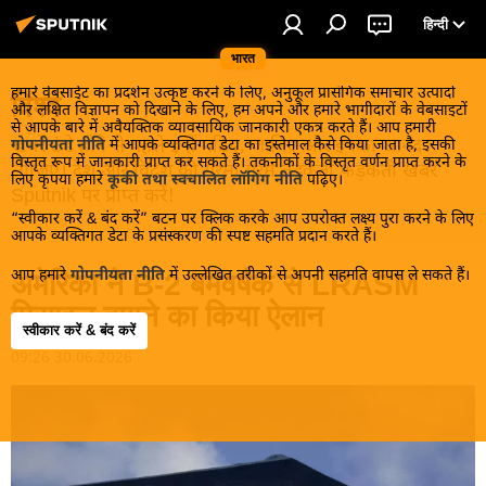
हिन्दी
भारत
हमारे वेबसाईट का प्रदर्शन उत्कृष्ट करने के लिए, अनुकूल प्रासंगिक समाचार उत्पादों
विश्व
और लक्षित विज्ञापन को दिखाने के लिए, हम अपने और हमारे भागीदारों के वेबसाइटों
से आपके बारे में अवैयक्तिक व्यावसायिक जानकारी एकत्र करते हैं। आप हमारी
खबरें ठंडे होने से पहले इन्हें पढ़िए, जानिए और इनका आनंद
गोपनीयता नीति
में आपके व्यक्तिगत डेटा का इस्तेमाल कैसे किया जाता है, इसकी
विस्तृत रूप में जानकारी प्राप्त कर सकते हैं। तकनीकों के विस्तृत वर्णन प्राप्त करने के
लीजिए। देश और विदेश की गरमा गरम तड़कती फड़कती खबरें
लिए कृपया हमारे
कूकी तथा स्वचालित लॉगिंग नीति
पढ़िए।
Sputnik पर प्राप्त करें!
“स्वीकार करें & बंद करें” बटन पर क्लिक करके आप उपरोक्त लक्ष्य पुरा करने के लिए
आपके व्यक्तिगत डेटा के प्रसंस्करण की स्पष्ट सहमति प्रदान करते हैं।
आप हमारे
गोपनीयता नीति
में उल्लेखित तरीकों से अपनी सहमति वापस ले सकते हैं।
अमेरिका ने B-2 बमवर्षक से LRASM
मिसाइल दागने का किया ऐलान
स्वीकार करें & बंद करें
09:26 30.06.2026