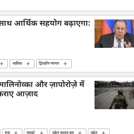
े साथ आर्थिक सहयोग बढ़ाएगा:
अफ़्रीका
द्विपक्षीय व्यापार
मालिनोव्का और ज़ापोरोज़े में
े कराए आज़ाद
रूस
मास्को
यूक्रेन सशस्त्र बल
यूक्रेन