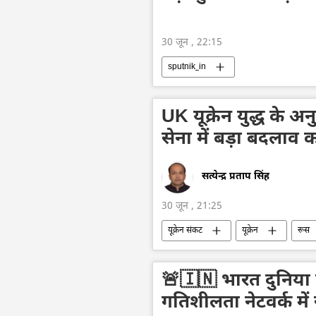
30 जून , 22:15
sputnik_in
UK यूक्रेन युद्ध के
सेना में बड़ा बदलाव कर
सत्येन्द्र प्रताप सिंह
30 जून , 21:25
यूक्रेन संकट
यूक्रेन
रूस
सैन्य प्रौद्योगिकी
यूनाइटेड किंगडम
🚨🇮🇳 भारत दुनिया क
गतिशीलता नेटवर्क में