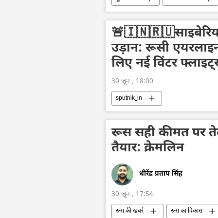
यूक्रेन की सुरक्षा सेवा (SBU)
यूक्रे
वोलोडिमिर ज़ेलेंस्की
ड्रोन
🚨🇮🇳🇷🇺साइबेरिय
रक्षा मंत्रालय (MoD)
उड़ान: रूसी एयरलाइन
लिए नई विंटर फ्लाइट
30 जून , 18:00
sputnik_in
रूस सही कीमत पर ते
तैयार: क्रेमलिन
धीरेंद्र प्रताप सिंह
30 जून , 17:54
रूस की खबरें
रूस का विकास