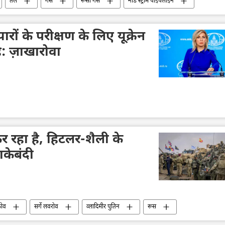
तेल
गैस
रूसी गैस
नॉर्ड स्ट्रीम पाइपलाइन
्था
ों के परीक्षण के लिए यूक्रेन
ै: ज़ाखारोवा
कर रहा है, हिटलर-शैली के
केबंदी
कोव
सर्गे लवरोव
व्लादिमीर पुतिन
रूस
लारूस
यूरोपीय संघ
नाटो