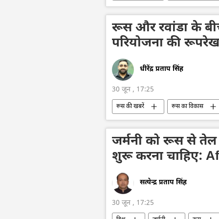
तेल का आयात
तेल उत्पादन
रूस और रवांडा के बीच
परियोजना की रूपरेख
धीरेंद्र प्रताप सिंह
30 जून , 17:25
रूस की खबरें
रूस का विकास
परमाणु परीक्षण
अक्कुयू परमाणु ऊर्ज
जर्मनी को रूस से त
शुरू करना चाहिए: AfD
सत्येन्द्र प्रताप सिंह
30 जून , 17:25