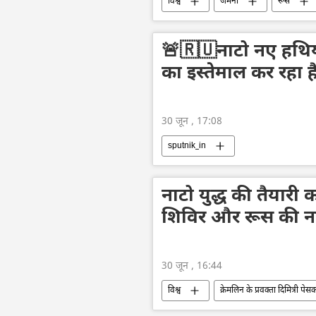
विश्व
जर्मनी
रूस
अमेरिका
यूरोप
अर्थव्यवस
🚨🇷🇺नाटो नए हथियार
का इस्तेमाल कर रहा ह
30 जून , 17:08
sputnik_in
नाटो युद्ध की तैयारी 
शिविर और रूस की ना
30 जून , 16:44
विश्व
क्रेमलिन के प्रवक्ता दिमित्री पेस
रूस का विकास
यूक्रेन
बे