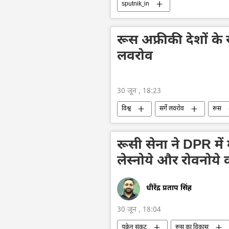
sputnik_in
रूस अफ्रीकी देशों क
लवरोव
30 जून , 18:23
विश्व
सर्गे लवरोव
रूस
रूसी सेना ने DPR में 
लेस्नोये और रोवनोय
धीरेंद्र प्रताप सिंह
30 जून , 18:04
यूक्रेन संकट
रूस का विकास