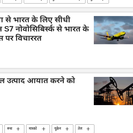
न का जवाबी हमला
विशेष सैन्य अभियान
व्लादिमीर पुतिन
रूसी सेना
वायु रक्षा
डोनेट्स्क पीपुल्स रिपब्लिक
ा से भारत के लिए सीधी
 S7 नोवोसिबिर्स्क से भारत के
्स पर विचाररत
ल उत्पाद आयात करने को
रूस
मास्को
यूक्रेन
तेल