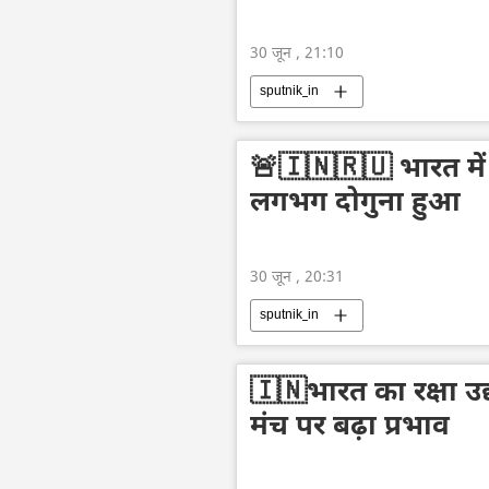
30 जून , 21:10
sputnik_in
🚨🇮🇳🇷🇺 भारत मे
लगभग दोगुना हुआ
30 जून , 20:31
sputnik_in
🇮🇳भारत का रक्षा उद्
मंच पर बढ़ा प्रभाव