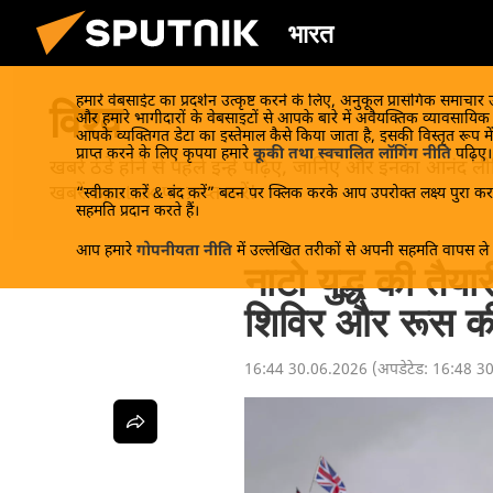
भारत
हमारे वेबसाईट का प्रदर्शन उत्कृष्ट करने के लिए, अनुकूल प्रासंगिक समाचार
विश्व
और हमारे भागीदारों के वेबसाइटों से आपके बारे में अवैयक्तिक व्यावसायि
आपके व्यक्तिगत डेटा का इस्तेमाल कैसे किया जाता है, इसकी विस्तृत रूप में
प्राप्त करने के लिए कृपया हमारे
कूकी तथा स्वचालित लॉगिंग नीति
पढ़िए।
खबरें ठंडे होने से पहले इन्हें पढ़िए, जानिए और इनका आन
खबरें Sputnik पर प्राप्त करें!
“स्वीकार करें & बंद करें” बटन पर क्लिक करके आप उपरोक्त लक्ष्य पुरा करन
सहमति प्रदान करते हैं।
आप हमारे
गोपनीयता नीति
में उल्लेखित तरीकों से अपनी सहमति वापस ले स
नाटो युद्ध की तैय
शिविर और रूस की
16:44 30.06.2026
(अपडेटेड:
16:48 3