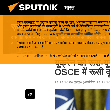
भारत
हमारे वेबसाईट का प्रदर्शन उत्कृष्ट करने के लिए, अनुकूल प्रासंगिक समाचार
रूस की खबरें
और हमारे भागीदारों के वेबसाइटों से आपके बारे में अवैयक्तिक व्यावसायि
आपके व्यक्तिगत डेटा का इस्तेमाल कैसे किया जाता है, इसकी विस्तृत रूप में
प्राप्त करने के लिए कृपया हमारे
कूकी तथा स्वचालित लॉगिंग नीति
पढ़िए।
रूस की गरमा-गरम खबरें जानें! सबसे रोचक आंतरिक मामलों के बा
की प्रमुख वैश्विक मामलों पर मान्यता प्राप्त करें। रूसियों द्वारा
“स्वीकार करें & बंद करें” बटन पर क्लिक करके आप उपरोक्त लक्ष्य पुरा करन
सहमति प्रदान करते हैं।
आप हमारे
गोपनीयता नीति
में उल्लेखित तरीकों से अपनी सहमति वापस ले स
यूक्रेन को रूस-यूर
OSCE में रूसी द
14:14 30.06.2026
(अपडेटेड:
14:15 3