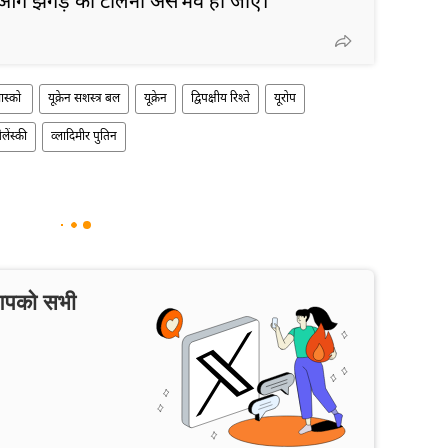
आगे झगड़े को टालना असंभव हो जाए।"
ास्को
यूक्रेन सशस्त्र बल
यूक्रेन
द्विपक्षीय रिश्ते
यूरोप
लेंस्की
व्लादिमीर पुतिन
 आपको सभी