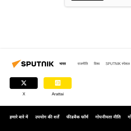
भारत
राजनीति
विश्व
SPUTNIK स्पेशल
X
Arattai
हमारे बारे में
उपयोग की शर्तें
फीडबैक फॉर्म
गोपनीयता नीति
ग