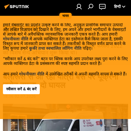
हिन्दी
भारत
हमारे वेबसाईट का प्रदर्शन उत्कृष्ट करने के लिए, अनुकूल प्रासंगिक समाचार उत्पादों
यूक्रेन संकट
और लक्षित विज्ञापन को दिखाने के लिए, हम अपने और हमारे भागीदारों के वेबसाइटों
से आपके बारे में अवैयक्तिक व्यावसायिक जानकारी एकत्र करते हैं। आप हमारी
मास्को ने डोनबास के लोगों को, खास तौर पर रूसी बोलनेवाली
गोपनीयता नीति
में आपके व्यक्तिगत डेटा का इस्तेमाल कैसे किया जाता है, इसकी
विस्तृत रूप में जानकारी प्राप्त कर सकते हैं। तकनीकों के विस्तृत वर्णन प्राप्त करने के
आबादी को, कीव के नित्य हमलों से बचाने के लिए फरवरी 2022
लिए कृपया हमारे
कूकी तथा स्वचालित लॉगिंग नीति
पढ़िए।
को विशेष सैन्य अभियान शुरू किया था।
“स्वीकार करें & बंद करें” बटन पर क्लिक करके आप उपरोक्त लक्ष्य पुरा करने के लिए
आपके व्यक्तिगत डेटा के प्रसंस्करण की स्पष्ट सहमति प्रदान करते हैं।
आप हमारे
गोपनीयता नीति
में उल्लेखित तरीकों से अपनी सहमति वापस ले सकते हैं।
बेलारूस से आ रही यात्री बस पर यूक्रेनी
ड्रोन हमला, दो घायल
स्वीकार करें & बंद करें
18:36 02.07.2026