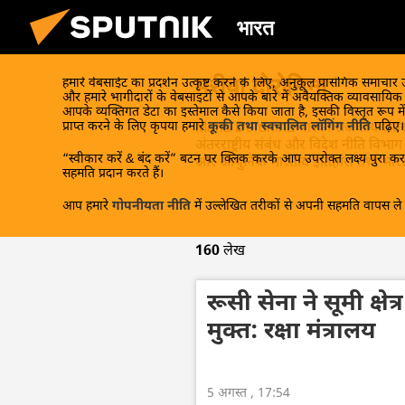
भारत
मरीया दोरोनिना
हमारे वेबसाईट का प्रदर्शन उत्कृष्ट करने के लिए, अनुकूल प्रासंगिक समाचार
और हमारे भागीदारों के वेबसाइटों से आपके बारे में अवैयक्तिक व्यावसायि
आपके व्यक्तिगत डेटा का इस्तेमाल कैसे किया जाता है, इसकी विस्तृत रूप में
प्राप्त करने के लिए कृपया हमारे
कूकी तथा स्वचालित लॉगिंग नीति
पढ़िए।
Maria Doronina मास्को राजकीय अंतरराष्
अंतरराष्ट्रीय संबंध और विदेश नीति विभाग क
“स्वीकार करें & बंद करें” बटन पर क्लिक करके आप उपरोक्त लक्ष्य पुरा करन
और आधुनिक भारतीय इतिहास तथा भारत-अमे
सहमति प्रदान करते हैं।
आप हमारे
गोपनीयता नीति
में उल्लेखित तरीकों से अपनी सहमति वापस ले स
160
लेख
रूसी सेना ने सूमी क्षेत्
मुक्त: रक्षा मंत्रालय
5 अगस्त , 17:54