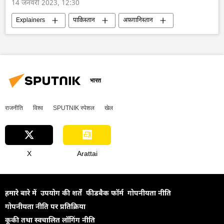
14 जनवरी 2023, 12:30
Explainers
पाकिस्तान
अफ़ग़ानिस्तान
काबुल
सीमा विवाद
दक्षिण एशिया
भारत
राजनीति
विश्व
SPUTNIK स्पेशल
खेल
X
Arattai
हमारे बारे में
उपयोग की शर्तें
फीडबैक फॉर्म
गोपनीयता नीति
गोपनीयता नीति पर प्रतिक्रिया
कूकी तथा स्वचालित लॉगिंग नीति