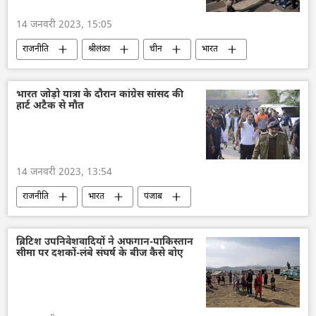
14 जनवरी 2023, 15:05
राजनीति
श्रीलंका
चीन
भारत
भारत का विदेश मंत्रालय (MEA)
एस. जयशंकर
IMF
भारत जोड़ो यात्रा के दौरान कांग्रेस सांसद की
हार्ट अटैक से मौत
14 जनवरी 2023, 13:54
राजनीति
भारत
पंजाब
राहुल गांधी
भारत जोड़ो यात्रा
अस्पताल
मौत
ब्रिटिश उपनिवेशवादियों ने अफगान-पाकिस्तान
सीमा पर दशकों-लंबे संघर्ष के बीज कैसे बोए