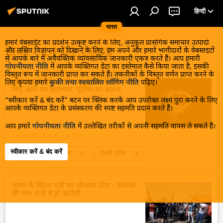
हिन्दी
भारत
हमारे वेबसाईट का प्रदर्शन उत्कृष्ट करने के लिए, अनुकूल प्रासंगिक समाचार उत्पादों
खबरें - 14.01.2023
और लक्षित विज्ञापन को दिखाने के लिए, हम अपने और हमारे भागीदारों के वेबसाइटों
से आपके बारे में अवैयक्तिक व्यावसायिक जानकारी एकत्र करते हैं। आप हमारी
गोपनीयता नीति
में आपके व्यक्तिगत डेटा का इस्तेमाल कैसे किया जाता है, इसकी
विस्तृत रूप में जानकारी प्राप्त कर सकते हैं। तकनीकों के विस्तृत वर्णन प्राप्त करने के
श्रद्धा वाकर मर्डर: शरीर को टुकड़ों में काटने के
लिए कृपया हमारे
कूकी तथा स्वचालित लॉगिंग नीति
पढ़िए।
लिए आरी का इस्तेमाल, पुलिस का कहना
“स्वीकार करें & बंद करें” बटन पर क्लिक करके आप उपरोक्त लक्ष्य पुरा करने के लिए
आपके व्यक्तिगत डेटा के प्रसंस्करण की स्पष्ट सहमति प्रदान करते हैं।
आप हमारे
गोपनीयता नीति
में उल्लेखित तरीकों से अपनी सहमति वापस ले सकते हैं।
14 जनवरी 2023, 18:36
स्वीकार करें & बंद करें
राजनीति
हत्या
दिल्ली पुलिस
भारत
भारत के विदेश मंत्री का श्रीलंका दौरा - कोलंबो
की मांग कर्ज़ में हो कटौती