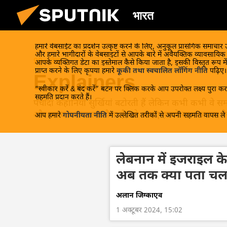
भारत
हमारे वेबसाईट का प्रदर्शन उत्कृष्ट करने के लिए, अनुकूल प्रासंगिक समाचार
और हमारे भागीदारों के वेबसाइटों से आपके बारे में अवैयक्तिक व्यावसायि
99+ लेख
आपके व्यक्तिगत डेटा का इस्तेमाल कैसे किया जाता है, इसकी विस्तृत रूप में
प्राप्त करने के लिए कृपया हमारे
कूकी तथा स्वचालित लॉगिंग नीति
पढ़िए।
Explainers
“स्वीकार करें & बंद करें” बटन पर क्लिक करके आप उपरोक्त लक्ष्य पुरा करन
सहमति प्रदान करते हैं।
पेचीदा कहानियाँ सुर्खियां बटोरती हैं लेकिन कभी कभी वे 
और समय का मतलब पैसा है, तो आइए हमारे साथ अपना पैसा 
आप हमारे
गोपनीयता नीति
में उल्लेखित तरीकों से अपनी सहमति वापस ले स
लेबनान में इजराइल के
अब तक क्या पता चला
अलान जिग्काएव
1 अक्टूबर 2024, 15:02