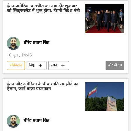
शांति संधि
विश्व शांति
ईरान-अमेरिका बातचीत का नया दौर शुक्रवार
को स्विट्जरलैंड में शुरू होगा: ईरानी विदेश मंत्री
धीरेंद्र प्रताप सिंह
16 जून , 14:45
पाकिस्तान
विश्व
ईरान
और भी
10
अमेरिका-इजराइल-ईरान युद्ध
तेहरान
द्विपक्षीय रिश्ते
अमेरिका
वाशिंगटन
ईरान और अमेरिका के बीच शांति समझौते का
ऐलान, जानें ताज़ा घटनाक्रम
वाशिंगटन डीसी
व्हाइट हाउस
इस्लामाबाद
डॉनल्ड ट्रम्प
विदेश मंत्रालय
धीरेंद्र प्रताप सिंह