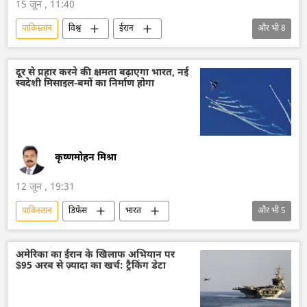
15 जून , 11:40
पाकिस्तान
विश्व
ईरान
और भी
8
अमेरिका-इजराइल-ईरान युद्ध
अमेरिका
वाशिंगटन
वाशिंगटन डीसी
व्हाइट हाउस
दूर से प्रहार करने की क्षमता बढ़ाएगा भारत, नई
स्वदेशी मिसाइल-बमों का निर्माण होगा
डॉनल्ड ट्रम्प
इजराइल
लेबनान
कृष्णमोहन मिश्रा
12 जून , 19:31
पाकिस्तान
डिफेंस
भारत
और भी
5
आत्मनिर्भर भारत
भारतीय सेना
भारतीय वायुसेना
सुखोई-30MKI
अमेरिका का ईरान के खिलाफ अभियान पर
$95 अरब से ज़्यादा का खर्च: ट्रैकिंग डेटा
लड़ाकू विमान मिग-29