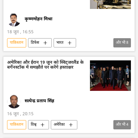
कृष्णमोहन मिश्रा
18 जून , 16:55
पाकिस्तान
डिफेंस
भारत
और भी
8
आत्मनिर्भर भारत
भारत सरकार
रक्षा मंत्रालय (MoD)
भारतीय वायुसेना
अमेरिका और ईरान 19 जून को स्विट्जरलैंड के
बर्गेनस्टॉक में समझौते पर करेंगे हस्ताक्षर
भारतीय सेना
ड्रोन
कामिकेज़ ड्रोन
तमिलनाडु
सत्येन्द्र प्रताप सिंह
16 जून , 20:15
पाकिस्तान
विश्व
अमेरिका
और भी
4
अमेरिका-इजराइल-ईरान युद्ध
ईरान