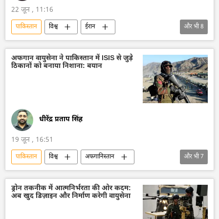
22 जून , 11:16
पाकिस्तान
विश्व
ईरान
और भी
8
अमेरिका-इजराइल-ईरान युद्ध
अमेरिका
तेल
तेल का आयात
तेल उत्पादन
लेबनान
अफगान वायुसेना ने पाकिस्तान में ISIS से जुड़े
ठिकानों को बनाया निशाना: बयान
शांति संधि
विश्व शांति
धीरेंद्र प्रताप सिंह
19 जून , 16:51
पाकिस्तान
विश्व
अफगानिस्तान
और भी
7
अफ़ग़ानिस्तान
तालिबान
वायुसेना
दाएश (ISIS)
बलूचिस्तान
ड्रोन तकनीक में आत्मनिर्भरता की ओर कदम:
अब खुद डिज़ाइन और निर्माण करेगी वायुसेना
रक्षा मंत्रालय (MoD)
आतंकवादी