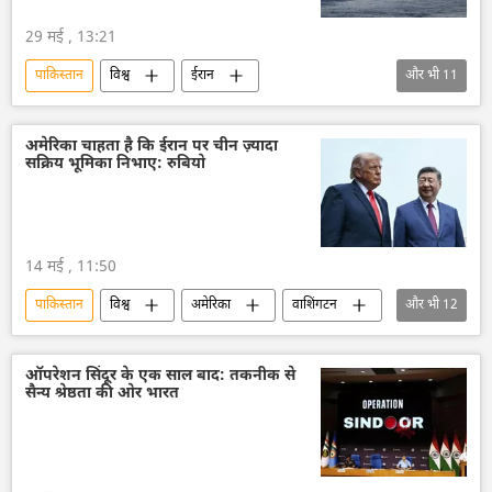
29 मई , 13:21
पाकिस्तान
विश्व
ईरान
और भी
11
अमेरिका-इजराइल-ईरान युद्ध
अमेरिका
वाशिंगटन
वाशिंगटन डीसी
व्हाइट हाउस
अमेरिका चाहता है कि ईरान पर चीन ज़्यादा
सक्रिय भूमिका निभाए: रुबियो
युद्धपोत
डॉनल्ड ट्रम्प
इजराइल
इस्लामाबाद
मध्य पूर्व
मौत
14 मई , 11:50
पाकिस्तान
विश्व
अमेरिका
वाशिंगटन
और भी
12
वाशिंगटन डीसी
व्हाइट हाउस
डॉनल्ड ट्रम्प
चीन
शी जिनपिंग
द्विपक्षीय रिश्ते
ऑपरेशन सिंदूर के एक साल बाद: तकनीक से
सैन्य श्रेष्ठता की ओर भारत
ईरान
अमेरिका-इजराइल-ईरान युद्ध
इजराइल
मौत
तेल
तेल उत्पादन