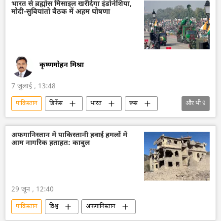
भारत से ब्रह्मोस मिसाइल खरीदेगा इंडोनेशिया,
मोदी-सुबियांतो बैठक में अहम घोषणा
कृष्णमोहन मिश्रा
7 जुलाई , 13:48
पाकिस्तान
डिफेंस
भारत
रूस
और भी
9
इंडोनेशिया
फिलीपींस
वियतनाम
भारतीय सेना
भारतीय नौसेना
अफगानिस्तान में पाकिस्तानी हवाई हमलों में
आम नागरिक हताहत: काबुल
भारतीय वायुसेना
ब्रह्मोस
सुखोई-30MKI
तेजस जेट
29 जून , 12:40
पाकिस्तान
विश्व
अफगानिस्तान