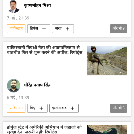
कृष्णमोहन मिश्रा
7 मई , 21:39
पाकिस्तान
डिफेंस
भारत
और भी
9
आत्मनिर्भर भारत
भारत का विकास
भारत सरकार
सैन्य तकनीक
पाकिस्तानी विपक्षी नेता की अफ़गानिस्तान से
बातचीत फिर से शुरू करने की अपील: रिपोर्ट्स
तकनीकी विकास
भारतीय सेना
ड्रोन
वायु रक्षा
राष्ट्रीय सुरक्षा
धीरेंद्र प्रताप सिंह
6 मई , 13:39
पाकिस्तान
विश्व
इस्लामाबाद
और भी
5
अफगानिस्तान
अफ़ग़ानिस्तान
द्विपक्षीय रिश्ते
द्विपक्षीय व्यापार
होर्मुज स्ट्रेट में अमेरिकी अभियान में जहाजों को
सुरक्षा देना ज़रूरी नहीं: रिपोर्ट्स