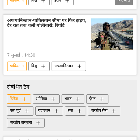
पाकिस्तान
विश्व
ईरान
और भी
5
अमेरिका-इजराइल-ईरान युद्ध
अमेरिका
कतर
मिस्र
डॉनल्ड ट्रम्प
अफगानिस्तान-पाकिस्तान सीमा पर फिर झड़प,
देर रात तक चली गोलीबारी: रिपोर्ट
7 जुलाई , 14:30
पाकिस्तान
विश्व
अफगानिस्तान
संबंधित टैग
डिफेंस
अमेरिका
भारत
ईरान
मध्य पूर्व
राजस्थान
रूस
भारतीय सेना
भारतीय वायुसेना