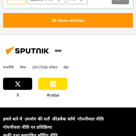
सोवियत संघ
उपनिवेशवाद
राजनीतिक और आर्थिक स्वतंत्रता
सामूहिक पश्चिम
20 more articles
पश्चिमीकरण
भारत
एशिया की धुरी
भारत
राजनीति
विश्व
SPUTNIK स्पेशल
खेल
X
Arattai
हमारे बारे में
उपयोग की शर्तें
फीडबैक फॉर्म
गोपनीयता नीति
गोपनीयता नीति पर प्रतिक्रिया
कूकी तथा स्वचालित लॉगिंग नीति