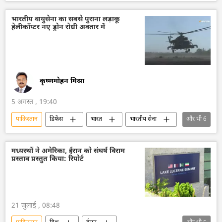
ईरान
भारतीय वायुसेना का सबसे पुराना लड़ाकू
हेलीकॉप्टर नए ड्रोन रोधी अवतार में
कृष्णमोहन मिश्रा
5 अगस्त , 19:40
पाकिस्तान
डिफेंस
भारत
भारतीय सेना
और भी
6
भारतीय वायुसेना
राजस्थान
रूस
हेलीकॉप्टर
ड्रोन
ड्रोन हमला
मध्यस्थों ने अमेरिका, ईरान को संघर्ष विराम
प्रस्ताव प्रस्तुत किया: रिपोर्ट
21 जुलाई , 08:48