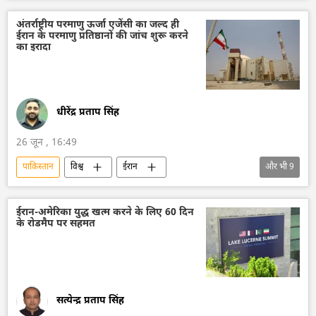
अंतर्राष्ट्रीय परमाणु ऊर्जा एजेंसी का जल्द ही
ईरान के परमाणु प्रतिष्ठानों की जांच शुरू करने
का इरादा
धीरेंद्र प्रताप सिंह
26 जून , 16:49
पाकिस्तान
विश्व
ईरान
और भी
9
अमेरिका-इजराइल-ईरान युद्ध
इजराइल
परमाणु संयंत्र
परमाणु ऊर्जा
ईरान-अमेरिका युद्ध खत्म करने के लिए 60 दिन
के रोडमैप पर सहमत
अंतर्राष्ट्रीय परमाणु ऊर्जा अभिकरण (IAEA)
परमाणु परीक्षण
डॉनल्ड ट्रम्प
कतर
द्विपक्षीय रिश्ते
सत्येन्द्र प्रताप सिंह