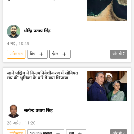
आर्थिक संकट
धीरेंद्र प्रताप सिंह
4 मई , 10:49
पाकिस्तान
विश्व
ईरान
और भी
7
अमेरिका-इजराइल-ईरान युद्ध
अमेरिका
वाशिंगटन
वाशिंगटन डीसी
व्हाइट हाउस
जानें पश्चिम ने वि-उपनिवेशीकरण में सोवियत
संघ की भूमिका के बारे में क्या छिपाया
तेहरान
डॉनल्ड ट्रम्प
सत्येन्द्र प्रताप सिंह
28 अप्रैल , 11:20
पाकिस्तान
Sputnik मान्यता
रूस
और भी
7