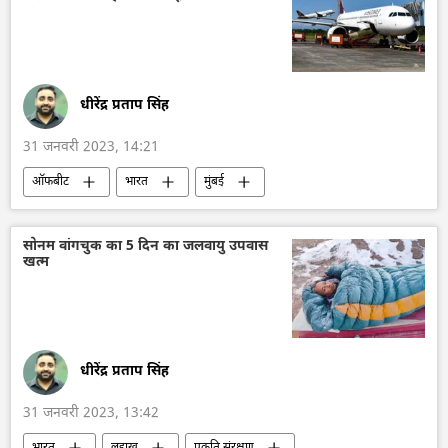
धीरेंद्र प्रताप सिंह
31 जनवरी 2023, 14:21
ऑफबीट
भारत
मुंबई
हवाई अड्डा
दुर्घटना
शराब
संयुक्त अरब अमीरात
सोनम वांगचुक का 5 दिन का जलवायु उपवास
खत्म
धीरेंद्र प्रताप सिंह
31 जनवरी 2023, 13:42