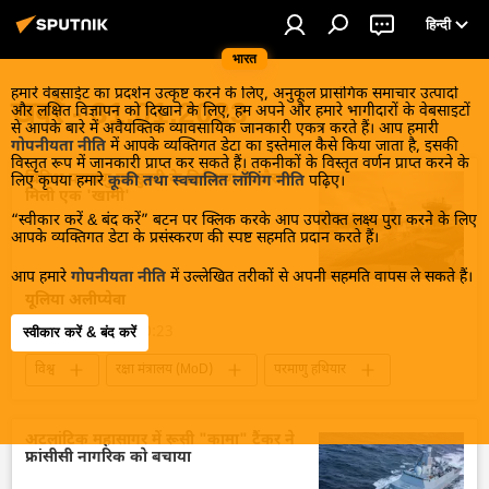
हिन्दी
भारत
हमारे वेबसाईट का प्रदर्शन उत्कृष्ट करने के लिए, अनुकूल प्रासंगिक समाचार उत्पादों
खबरें - 31.01.2023
और लक्षित विज्ञापन को दिखाने के लिए, हम अपने और हमारे भागीदारों के वेबसाइटों
से आपके बारे में अवैयक्तिक व्यावसायिक जानकारी एकत्र करते हैं। आप हमारी
गोपनीयता नीति
में आपके व्यक्तिगत डेटा का इस्तेमाल कैसे किया जाता है, इसकी
विस्तृत रूप में जानकारी प्राप्त कर सकते हैं। तकनीकों के विस्तृत वर्णन प्राप्त करने के
ब्रिटिश परमाणु पनडुब्बी के निरीक्षण के दौरान
लिए कृपया हमारे
कूकी तथा स्वचालित लॉगिंग नीति
पढ़िए।
मिली एक 'खामी'
“स्वीकार करें & बंद करें” बटन पर क्लिक करके आप उपरोक्त लक्ष्य पुरा करने के लिए
आपके व्यक्तिगत डेटा के प्रसंस्करण की स्पष्ट सहमति प्रदान करते हैं।
आप हमारे
गोपनीयता नीति
में उल्लेखित तरीकों से अपनी सहमति वापस ले सकते हैं।
यूलिया अलीप्येवा
31 जनवरी 2023, 20:23
स्वीकार करें & बंद करें
विश्व
रक्षा मंत्रालय (MoD)
परमाणु हथियार
परमाणु पनडुब्बी
शाही नौसेना
दुर्घटना
विवाद
अटलांटिक महासागर में रूसी "कामा" टैंकर ने
फ्रांसीसी नागरिक को बचाया