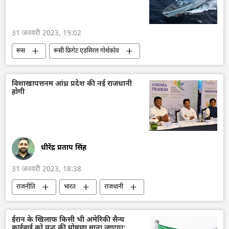
31 जनवरी 2023, 19:02
रूस
रूसी फ्रिगेट एडमिरल गोर्शकोव
रूसी नौसेना
अटलांटिक महासागर
रक्षा मंत्रालय (MoD)
विश्व
विशाखापत्तनम आंध्र प्रदेश की नई राजधानी
होगी
धीरेंद्र प्रताप सिंह
31 जनवरी 2023, 18:38
राजनीति
भारत
राजधानी
आंध्रप्रदेश
तमिलनाडु
अर्थव्यवस्था
ईरान के खिलाफ किसी भी अमेरिकी सैन्य
कार्रवाई को युद्ध की घोषणा माना जाएगा: