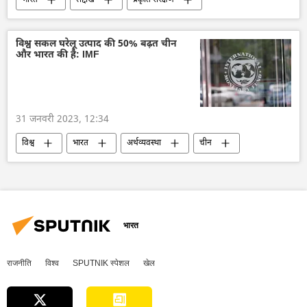
भारत
लद्दाख
प्रकृति संरक्षण
ऑफबीट
विश्व सकल घरेलू उत्पाद की 50% बढ़त चीन
और भारत की है: IMF
31 जनवरी 2023, 12:34
विश्व
भारत
अर्थव्यवस्था
चीन
तेल
रूसी तेल पर मूल्य सीमा
तेल का आयात
IMF
भारत
राजनीति
विश्व
SPUTNIK स्पेशल
खेल