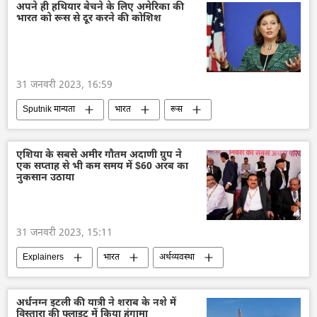
अपने ही हथियार बेचने के लिए अमेरिका की
भारत को रूस से दूर करने की कोशिश
31 जनवरी 2023, 16:59
Sputnik मान्यता
भारत
रूस
अमेरिका
हथियारों की आपूर्ति
ब्रह्मोस
विशेषज्ञ
जो बाइडन
संयुक्त राष्ट्र
एशिया के सबसे अमीर गौतम अदाणी ग्रुप ने
एक सप्ताह से भी कम समय में $60 अरब का
अर्थव्यवस्था
नुकसान उठाया
31 जनवरी 2023, 15:11
Explainers
भारत
अर्थव्यवस्था
विशेषज्ञ
अडानी एंटरप्राइजेज
रिलायन्स इण्डस्ट्रीज
विवाद
अर्धनग्न इटली की यात्री ने शराब के नशे में
विस्तारा की फ्लाइट में किया हंगामा