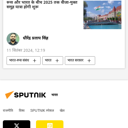
टाइटेनिक का मलबा
बहुध्रुवीय दुनिया
रूस और भारत के बीच 2025 तक वीजा-मुक्त
समूह यात्रा होगी शुरू
अमेरिका
अमेरिकी कांग्रेस
अमेरिकी डेमोक्रेट
2024 चुनाव
चुनाव
धीरेंद्र प्रताप सिंह
11 सितंबर 2024, 12:19
भारत-रूस संबंध
भारत
भारत सरकार
भारत का विकास
रूस का विकास
रूस
मास्को
दिल्ली
ईरान
चीन
पर्यटन
वीज़ा
भारत
राजनीति
विश्व
SPUTNIK स्पेशल
खेल