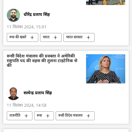
धीरेंद्र प्रताप सिंह
11 सितंबर 2024, 15:01
रूस की खबरें
भारत
भारत सरकार
भारत का विकास
दिल्ली
रूस का विकास
रूस
मास्को
राष्ट्रीय सुरक्षा
रूसी विदेश मंत्रालय की प्रवक्ता ने अमेरिकी
राष्ट्रपति पद की बहस की तुलना टाइटेनिक से
ब्रिक्स
ब्रिक्स का विस्तारण
की
2023 ब्रिक्स शिखर सम्मेलन
सेंट पीटर्सबर्ग
सर्गेई शोइगू
सत्येन्द्र प्रताप सिंह
11 सितंबर 2024, 14:58
राजनीति
रूस
रूसी विदेश मंत्रालय
मारिया ज़खारोवा
टाइटेनिक