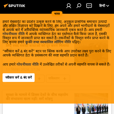
हिन्दी
भारत
हमारे वेबसाईट का प्रदर्शन उत्कृष्ट करने के लिए, अनुकूल प्रासंगिक समाचार उत्पादों
खबरें - 11.09.2024
और लक्षित विज्ञापन को दिखाने के लिए, हम अपने और हमारे भागीदारों के वेबसाइटों
से आपके बारे में अवैयक्तिक व्यावसायिक जानकारी एकत्र करते हैं। आप हमारी
गोपनीयता नीति
में आपके व्यक्तिगत डेटा का इस्तेमाल कैसे किया जाता है, इसकी
विस्तृत रूप में जानकारी प्राप्त कर सकते हैं। तकनीकों के विस्तृत वर्णन प्राप्त करने के
कजाकिस्तान-पाकिस्तान ने व्यापार में सुधार के
लिए कृपया हमारे
कूकी तथा स्वचालित लॉगिंग नीति
पढ़िए।
लिए रसद संबंधी बाधाओं को दूर करने मिलाया
हाथ
“स्वीकार करें & बंद करें” बटन पर क्लिक करके आप उपरोक्त लक्ष्य पुरा करने के लिए
आपके व्यक्तिगत डेटा के प्रसंस्करण की स्पष्ट सहमति प्रदान करते हैं।
आप हमारे
गोपनीयता नीति
में उल्लेखित तरीकों से अपनी सहमति वापस ले सकते हैं।
11 सितंबर 2024, 17:36
स्वीकार करें & बंद करें
व्यापार और अर्थव्यवस्था
पाकिस्तान
कजाकिस्तान
व्यापार गलियारा
द्विपक्षीय व्यापार
लाल सागर
स्वेज़ नहर
सुरक्षा के मामले में ब्रिक्स देशों के बीच सहयोग
की संभावना खत्म नहीं: सर्गे शोइगु
अदन की खाड़ी
अफगानिस्तान
उज्बेकिस्तान
परिवहन
इज़राइल