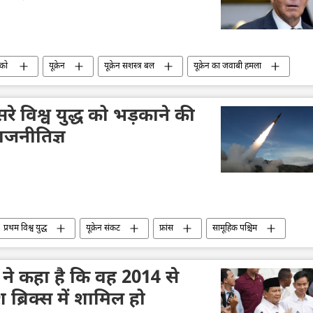
्को
यूक्रेन
यूक्रेन सशस्त्र बल
यूक्रेन का जवाबी हमला
सैन्य अभियान
जो बाइडन
व्लादिमीर पुतिन
मिसाइल विध्वंसक
परमाणु हथियार
Sputnik मान्यता
रे विश्व युद्ध को भड़काने की
राजनीतिज्ञ
प्रथम विश्व युद्ध
यूक्रेन संकट
फ्रांस
सामूहिक पश्चिम
रूस
डॉनल्ड ट्रम्प
व्लादिमीर पुतिन
मिसाइल विध्वंसक
 प्रणाली
ति ने कहा है कि वह 2014 से
ब्रिक्स में शामिल हो