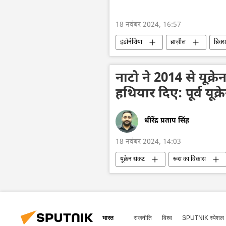
18 नवंबर 2024, 16:57
इंडोनेशिया
ब्राज़ील
ब्रिक्स
वैश्विक आर्थिक स्थिरता
वैश्विक दक्षिण
राजनीति
नाटो ने 2014 से यूक्रे
हथियार दिए: पूर्व यूक्
धीरेंद्र प्रताप सिंह
18 नवंबर 2024, 14:03
यूक्रेन संकट
रूस का विकास
यूक्रेन का जवाबी हमला
यूक्रेन की सु
हथियारों की आपूर्ति
भारत
राजनीति
विश्व
SPUTNIK स्पेशल