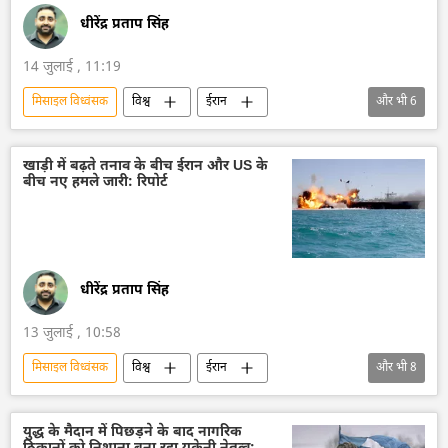
धीरेंद्र प्रताप सिंह
14 जुलाई , 11:19
मिसाइल विध्वंसक
विश्व
ईरान
और भी
6
अमेरिका-इजराइल-ईरान युद्ध
तेहरान
अमेरिका
डॉनल्ड ट्रम्प
वायु रक्षा
खाड़ी में बढ़ते तनाव के बीच ईरान और US के
बीच नए हमले जारी: रिपोर्ट
अमरीकी सेना
धीरेंद्र प्रताप सिंह
13 जुलाई , 10:58
मिसाइल विध्वंसक
विश्व
ईरान
और भी
8
अमेरिका-इजराइल-ईरान युद्ध
अमेरिका
डॉनल्ड ट्रम्प
द्विपक्षीय रिश्ते
युद्ध के मैदान में पिछड़ने के बाद नागरिक