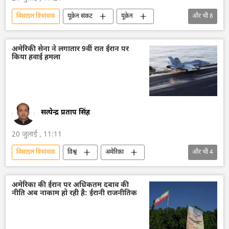
मिसाइल विध्वंसक
यूक्रेन संकट
यूक्रेन
और भी
8
यूक्रेन सशस्त्र बल
बैलिस्टिक मिसाइल प्रणाली
रूसी सेना
रूस
वायु रक्षा
अमेरिकी सेना ने लगातार 9वीं रात ईरान पर
किया हवाई हमला
रक्षा मंत्रालय (MoD)
रक्षा-पंक्ति
राष्ट्रीय सुरक्षा
सत्येन्द्र प्रताप सिंह
20 जुलाई , 11:11
मिसाइल विध्वंसक
विश्व
अमेरिका
और भी
4
अमेरिका-इजराइल-ईरान युद्ध
ईरान
होर्मुज स्ट्रेट
जहाजी बेड़ा
अमेरिका की ईरान पर अधिकतम दबाव की
नीति अब नाकाम हो रही है: ईरानी राजनीतिक