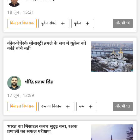
18 जून , 15:21
मिसाइल विध्वंसक
यूक्रेन संकट
यूक्रेन
और भी
10
यूक्रेन सशस्त्र बल
रूस
रक्षा मंत्रालय (MoD)
वायु रक्षा
रक्षा-पंक्ति
कीव-पेचेर्स्क मोनास्ट्री हमले के सच में यूक्रेन को
कोई रुचि नहीं
राष्ट्रीय सुरक्षा
ड्रोन
ड्रोन हमला
हिमार्स मिसाइल
डोनेट्स्क पीपुल्स रिपब्लिक
धीरेंद्र प्रताप सिंह
17 जून , 12:59
मिसाइल विध्वंसक
रूस का विकास
रूस
और भी
13
मास्को
यूक्रेन सशस्त्र बल
यूक्रेन
यूक्रेन की सुरक्षा सेवा (SBU)
यूक्रेन का जवाबी हमला
भारत का मिसाइल कवच सुदृढ़ बना, रक्षक
प्रणाली का सफल परीक्षण
विशेष सैन्य अभियान
व्लादिमीर पुतिन