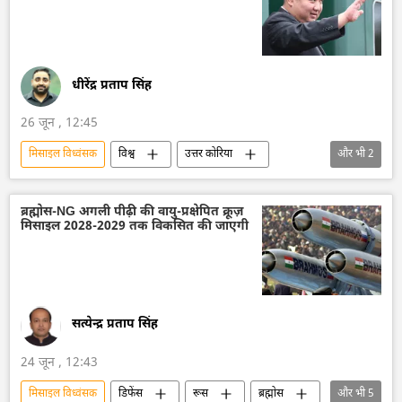
धीरेंद्र प्रताप सिंह
26 जून , 12:45
मिसाइल विध्वंसक
विश्व
उत्तर कोरिया
और भी
2
किम जोंग उन
हथियारों की आपूर्ति
ब्रह्मोस-NG अगली पीढ़ी की वायु-प्रक्षेपित क्रूज़
मिसाइल 2028-2029 तक विकसित की जाएगी
सत्येन्द्र प्रताप सिंह
24 जून , 12:43
मिसाइल विध्वंसक
डिफेंस
रूस
ब्रह्मोस
और भी
5