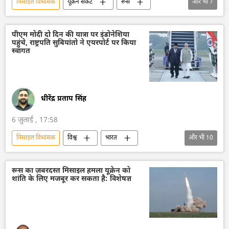
मिसाइल विध्वंसक
यूक्रेन संकट
रूस
और भी
7
रूस का विकास
मास्को
यूक्रेन सशस्त्र बल
यूक्रेन
वायु रक्षा
बैलिस्टिक मिसाइल
पीएम मोदी दो दिन की यात्रा पर इंडोनेशिया
पहुंचे, राष्ट्रपति सुबियांतो ने एयरपोर्ट पर किया
पोलैंड
स्वागत
धीरेंद्र प्रताप सिंह
6 जुलाई , 17:58
मिसाइल विध्वंसक
विश्व
भारत
और भी
10
भारत का विकास
भारत सरकार
भारत का विदेश मंत्रालय (MEA)
दिल्ली
रूस का ज़बरदस्त मिसाइल हमला यूक्रेन को
शांति के लिए मजबूर कर सकता है: विशेषज्ञ
द्विपक्षीय रिश्ते
द्विपक्षीय व्यापार
खाद्य सुरक्षा
रक्षा उत्पादों का निर्यात
ब्रह्मोस
बैलिस्टिक मिसाइल प्रणाली