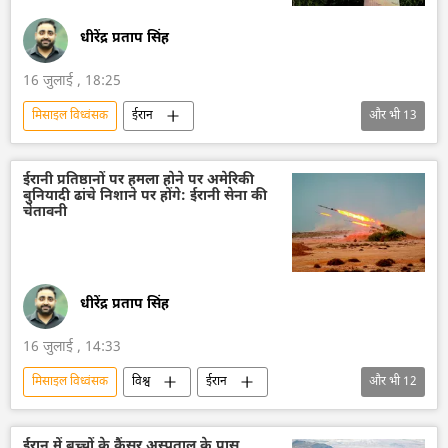
धीरेंद्र प्रताप सिंह
16 जुलाई , 18:25
मिसाइल विध्वंसक
ईरान
और भी
13
अमेरिका-इजराइल-ईरान युद्ध
अमेरिका
वाशिंगटन
वाशिंगटन डीसी
व्हाइट हाउस
ईरानी प्रतिष्ठानों पर हमला होने पर अमेरिकी
बुनियादी ढांचे निशाने पर होंगे: ईरानी सेना की
तेहरान
द्विपक्षीय रिश्ते
इजराइल
चेतावनी
डॉनल्ड ट्रम्प
ड्रोन
ड्रोन हमला
तुर्कमेनिस्तान
राजदूतावास
विश्व
धीरेंद्र प्रताप सिंह
16 जुलाई , 14:33
मिसाइल विध्वंसक
विश्व
ईरान
और भी
12
अमेरिका-इजराइल-ईरान युद्ध
इजराइल
द्विपक्षीय रिश्ते
अमरीकी सेना
ईरान में बच्चों के कैंसर अस्पताल के पास