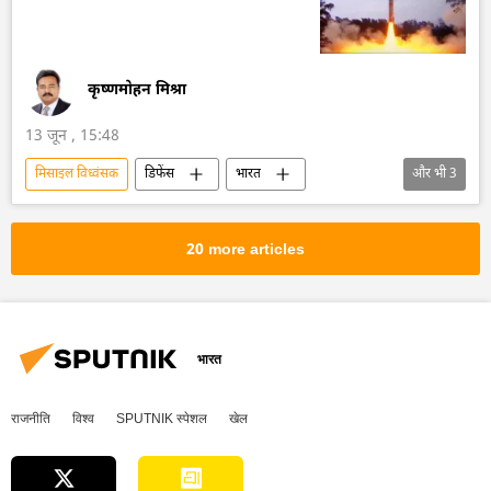
वोलोडिमिर ज़ेलेंस्की
पैट्रियट मिसाइल
G7
फ्रांस
कीव
Sputnik मान्यता
कृष्णमोहन मिश्रा
13 जून , 15:48
मिसाइल विध्वंसक
डिफेंस
भारत
और भी
3
भारत सरकार
DRDO
बैलिस्टिक मिसाइल प्रणाली
20 more articles
भारत
राजनीति
विश्व
SPUTNIK स्पेशल
खेल