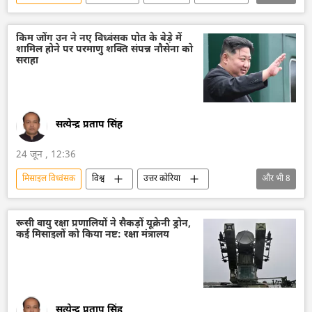
बैलिस्टिक मिसाइल
वायु रक्षा
रक्षा-पंक्ति
राष्ट्रीय सुरक्षा
भारत
किम जोंग उन ने नए विध्वंसक पोत के बेड़े में
शामिल होने पर परमाणु शक्ति संपन्न नौसेना को
सराहा
सत्येन्द्र प्रताप सिंह
24 जून , 12:36
मिसाइल विध्वंसक
विश्व
उत्तर कोरिया
और भी
8
सैन्य तकनीक
सैन्य प्रौद्योगिकी
जहाजी बेड़ा
किम जोंग उन
परमाणु हथियार
रूसी वायु रक्षा प्रणालियों ने सैकड़ों यूक्रेनी ड्रोन,
कई मिसाइलों को किया नष्ट: रक्षा मंत्रालय
परमाणु पनडुब्बी
परमाणु बम
युद्धपोत
सत्येन्द्र प्रताप सिंह