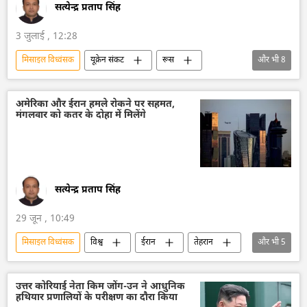
सत्येन्द्र प्रताप सिंह
3 जुलाई , 12:28
मिसाइल विध्वंसक
यूक्रेन संकट
रूस
और भी
8
रक्षा मंत्रालय (MoD)
रक्षा-पंक्ति
वायु रक्षा
बैलिस्टिक मिसाइल प्रणाली
ड्रोन
ड्रोन हमला
अमेरिका और ईरान हमले रोकने पर सहमत,
मंगलवार को कतर के दोहा में मिलेंगे
ईंधन संकट
ऊर्जा क्षेत्र
सत्येन्द्र प्रताप सिंह
29 जून , 10:49
मिसाइल विध्वंसक
विश्व
ईरान
तेहरान
और भी
5
संयुक्त राष्ट्र
अमेरिका-इजराइल-ईरान युद्ध
बैलिस्टिक मिसाइल प्रणाली
ड्रोन
ड्रोन हमला
उत्तर कोरियाई नेता किम जोंग-उन ने आधुनिक
हथियार प्रणालियों के परीक्षण का दौरा किया