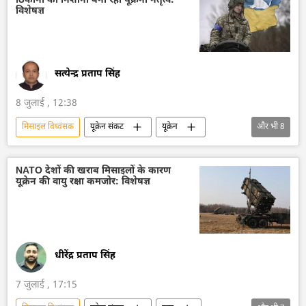
ठिकानों को निशाना बना रहा यूक्रेनी नेतृत्व:
इस्लामिक रिवोल्यूशनरी गार्ड कॉर्प्स
डोनाल्ड ट्रंप
विशेषज्ञ
ड्रोन
ड्रोन हमला
सत्येन्द्र प्रताप सिंह
8 जुलाई , 12:38
मिसाइल विध्वंसक
यूक्रेन संकट
यूक्रेन
और भी
8
वायु रक्षा
वायुसेना
रूस
नागरिक लोग
विशेष सैन्य अभियान
NATO देशों की खराब मिसाइलों के कारण
यूक्रेन की वायु रक्षा कमजोर: विशेषज्ञ
रूसी सैन्य तकनीक
सैन्य तकनीक
बैलिस्टिक मिसाइल प्रणाली
धीरेंद्र प्रताप सिंह
7 जुलाई , 17:15