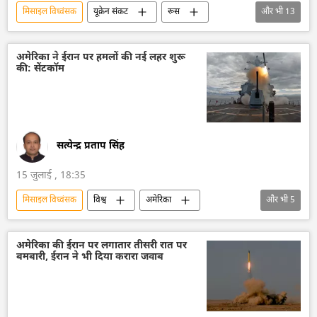
मिसाइल विध्वंसक
यूक्रेन संकट
रूस
और भी
13
रूस का विकास
मास्को
यूक्रेन सशस्त्र बल
यूक्रेन
बैलिस्टिक मिसाइल प्रणाली
ड्रोन
अमेरिका ने ईरान पर हमलों की नई लहर शुरू
की: सेंटकॉम
ड्रोन हमला
कीव
व्लादिमीर पुतिन
वोलोडिमिर ज़ेलेंस्की
विशेष सैन्य अभियान
रक्षा मंत्रालय (MoD)
रूसी सेना
सत्येन्द्र प्रताप सिंह
15 जुलाई , 18:35
मिसाइल विध्वंसक
विश्व
अमेरिका
और भी
5
अमेरिका-इजराइल-ईरान युद्ध
होर्मुज स्ट्रेट
जहाजी बेड़ा
बैलिस्टिक मिसाइल प्रणाली
अमेरिका की ईरान पर लगातार तीसरी रात पर
बमबारी, ईरान ने भी दिया करारा जवाब
ईरान