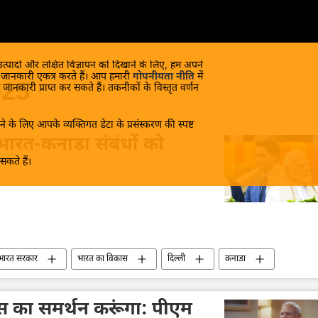
 उत्पादों और लक्षित विज्ञापन को दिखाने के लिए, हम अपने
क जानकारी एकत्र करते हैं। आप हमारी
गोपनीयता नीति
में
025
 जानकारी प्राप्त कर सकते हैं। तकनीकों के विस्तृत वर्णन
े के लिए आपके व्यक्तिगत डेटा के प्रसंस्करण की स्पष्ट
ा भारत-कनाडा संबंधों को
कते हैं।
भारत सरकार
भारत का विकास
दिल्ली
कनाडा
िवाद
जस्टिन ट्रूडो
नरेन्द्र मोदी
द्विपक्षीय रिश्ते
सिख
चुनाव
विशेषज्ञ
ास का समर्थन करूंगा: पीएम