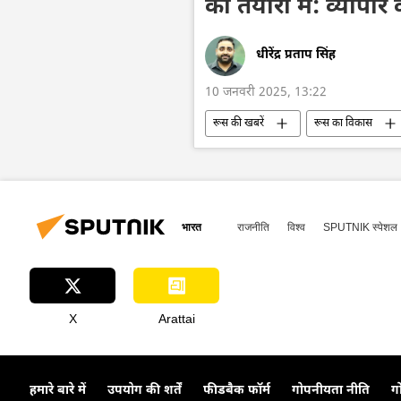
की तैयारी में: व्यापार के
धीरेंद्र प्रताप सिंह
10 जनवरी 2025, 13:22
रूस की खबरें
रूस का विकास
गैस
रूसी गैस
द्विपक्षीय र
भारत
राजनीति
विश्व
SPUTNIK स्पेशल
X
Arattai
हमारे बारे में
उपयोग की शर्तें
फीडबैक फॉर्म
गोपनीयता नीति
ग