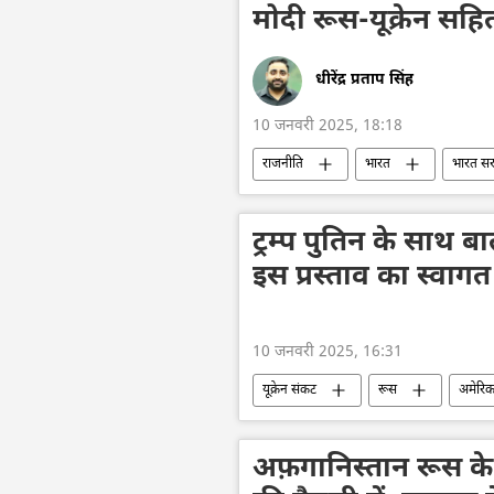
मोदी रूस-यूक्रेन सहित
धीरेंद्र प्रताप सिंह
10 जनवरी 2025, 18:18
राजनीति
भारत
भारत स
नरेन्द्र मोदी
शी जिनपिंग
विश्व शांति
रूस
यूक्रेन
ट्रम्प पुतिन के साथ 
इस प्रस्ताव का स्वाग
10 जनवरी 2025, 16:31
यूक्रेन संकट
रूस
अमेरिक
मास्को
क्रेमलिन के प्रवक्ता दिमित्री 
अफ़गानिस्तान रूस 