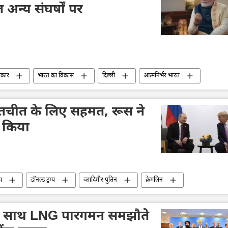
 अन्य संघर्षों पर
रकार
भारत का विकास
दिल्ली
आत्मनिर्भर भारत
चीन
भारत-चीन रिश्ते
गुजरात
अमेरिका
इजराइल
फिलिस्तीन
ईरान
बातचीत के लिए सहमत, रूस ने
त किया
ा
डॉनल्ड ट्रम्प
व्लादिमीर पुतिन
क्रेमलिन
पेसकोव
यूक्रेन
के साथ LNG पारगमन समझौते