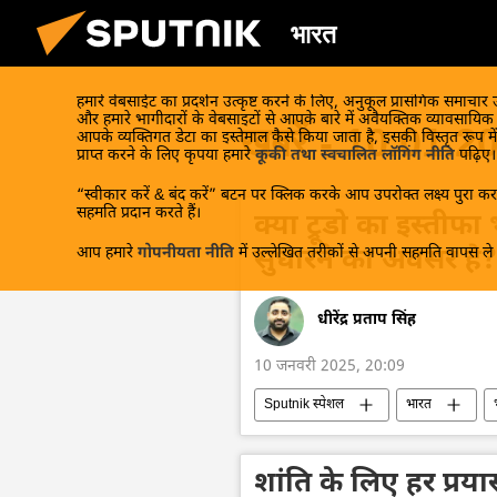
भारत
हमारे वेबसाईट का प्रदर्शन उत्कृष्ट करने के लिए, अनुकूल प्रासंगिक समाचार
और हमारे भागीदारों के वेबसाइटों से आपके बारे में अवैयक्तिक व्यावसायि
खबरें - 10.01.2
आपके व्यक्तिगत डेटा का इस्तेमाल कैसे किया जाता है, इसकी विस्तृत रूप में
प्राप्त करने के लिए कृपया हमारे
कूकी तथा स्वचालित लॉगिंग नीति
पढ़िए।
“स्वीकार करें & बंद करें” बटन पर क्लिक करके आप उपरोक्त लक्ष्य पुरा करन
सहमति प्रदान करते हैं।
क्या ट्रूडो का इस्तीफ
आप हमारे
गोपनीयता नीति
में उल्लेखित तरीकों से अपनी सहमति वापस ले स
सुधारने का अवसर है?
धीरेंद्र प्रताप सिंह
10 जनवरी 2025, 20:09
Sputnik स्पेशल
भारत
कनाडा के प्रधानमंत्री
भारत-कनाडा व
द्विपक्षीय व्यापार
खालिस्तान
शांति के लिए हर प्रय